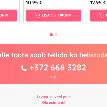
10.95 €
12.95 €
ORVI
LISA OSTUKORVI
lle toote saab tellida ka helistad
+372 668 3282
E-R
Arvustusi veel pole
Ole esimene!