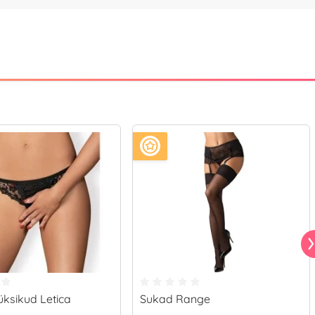
ksikud Letica
Sukad Range