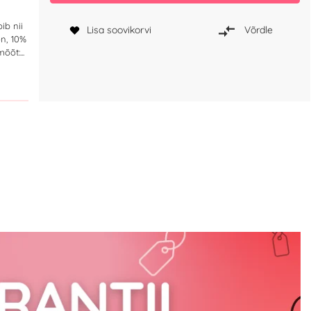
ib nii
Lisa soovikorvi
Võrdle
on, 10%
õt:...