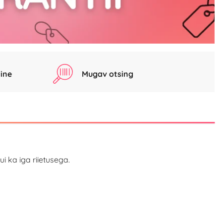
ine
Mugav otsing
i ka iga riietusega.