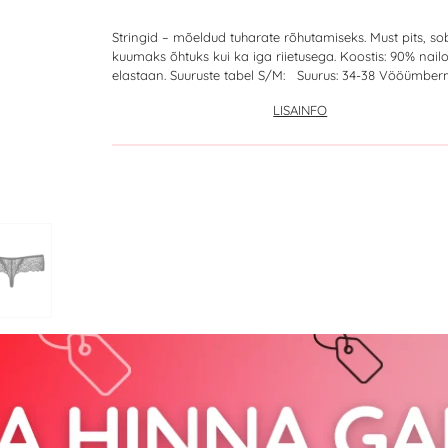
Stringid – mõeldud tuharate rõhutamiseks. Must pits, sob
kuumaks õhtuks kui ka iga riietusega. Koostis: 90% nail
elastaan. Suuruste tabel S/M: Suurus: 34-38 Vööümbermõ
LISAINFO