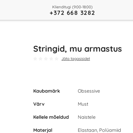
Klienditugi (9:00-18:00)
+372 668 3282
Stringid, mu armastus
Jäta tagasisidet
Kaubamärk
Obsessive
Värv
Must
Kellele mõeldud
Naistele
Materjal
Elastaan, Polüamiid