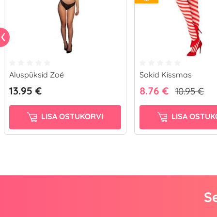
Aluspüksid Zoé
Sokid Kissmas
13.95 €
8.76 €
10.95 €
LISA OSTUKORVI
LISA OSTUK
Se