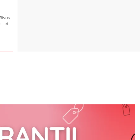
.
õivas
ii et