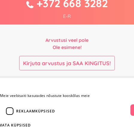
+372 668 3282
E-R
Arvustusi veel pole
Ole esimene!
Kirjuta arvustus ja SAA KINGITUS!
Maksmine ja
Kontaktid
kohaletoimetamine
Meie veebisaiti kasutades nõustute kooskõlas meie
+372 
Maksmine ja
REKLAAMKÜPSISED
kohaletoimetamine
info@yesye
Kauba tagastamine
IMATA KÜPSISED
i
Konfidentsiaalsus
facebook.c
Ostureeglid