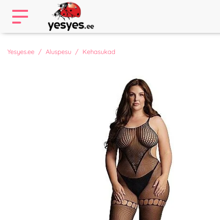
Yesyes.ee
Aluspesu
Kehasukad