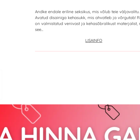
Andke endale eriline seksikus, mis võlub teie väljavalitu
Avatud disainiga kehasukk, mis ahvatleb ja võrgutab! R
on valmistatud venivast ja kehasõbralikust materjalist, n
see...
LISAINFO