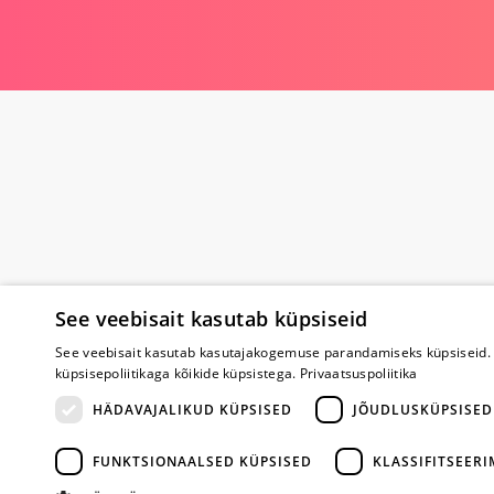
See veebisait kasutab küpsiseid
Poe kohta
See veebisait kasutab kasutajakogemuse parandamiseks küpsiseid. 
küpsisepoliitikaga kõikide küpsistega.
Privaatsuspoliitika
Meist
Koostöö
HÄDAVAJALIKUD KÜPSISED
JÕUDLUSKÜPSISED
Tagasiside
Küsimused
FUNKTSIONAALSED KÜPSISED
KLASSIFITSEER
Erootiline ajakir
Kaubamärgid