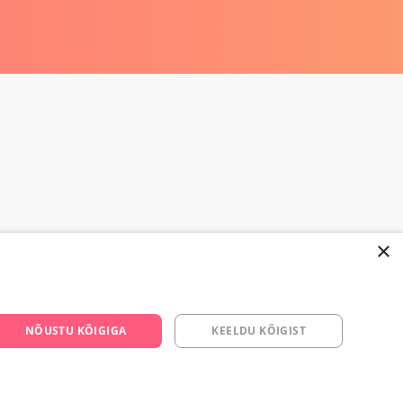
×
668 3282
NÕUSTU KÕIGIGA
KEELDU KÕIGIST
s.ee
om/yesyes.ee