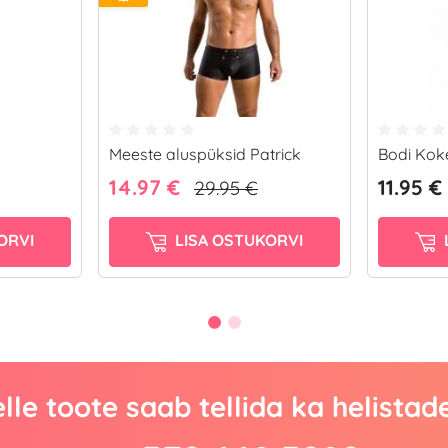
Meeste aluspüksid Patrick
Bodi Koke
14.97 €
11.95 €
29.95 €
ORVI
LISA OSTUKORVI
lle toote saab tellida ka helistad