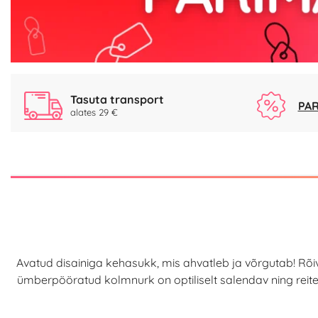
Tasuta transport
PAR
alates 29 €
Avatud disainiga kehasukk, mis ahvatleb ja võrgutab! Rõiv
ümberpööratud kolmnurk on optiliselt salendav ning reitel 