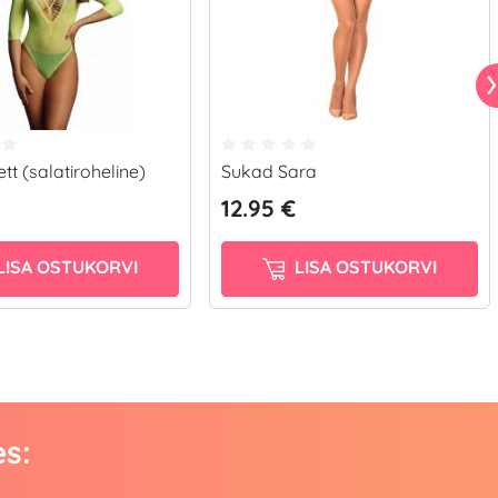
tt (salatiroheline)
Sukad Sara
12.95 €
LISA OSTUKORVI
LISA OSTUKORVI
es: