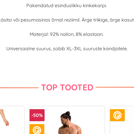
Pakendatud esinduslikku kinkekarpi.
äsitsi või pesumasinas õrnal reziimil. Ärge triikige, ärge kasut
Materjal: 92% nailon, 8% elastaan.
Universaalne suurus, sobib XL-3XL suuruste kandjatele.
TOP TOOTED
-50%