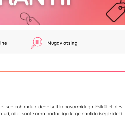
ine
Mugav otsing
i et see kohandub ideaalselt kehavormidega. Esiküljel olev
ud, nii et saate oma partneriga kirge nautida isegi riideid