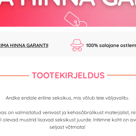
IMA HINNA GARANTII
100% salajane ostlem
TOOTEKIRJELDUS
Andke endale eriline seksikus, mis võlub teie väljavalitu.
as on valmistatud venivast ja kehasõbralikust materjalist, ni
olevad mustrid lisavad seksikust juurde. Intiimne koht on avat
seljast võtmata!