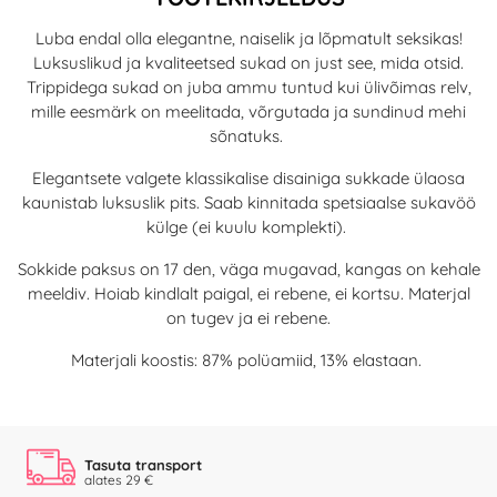
Luba endal olla elegantne, naiselik ja lõpmatult seksikas!
Luksuslikud ja kvaliteetsed sukad on just see, mida otsid.
Trippidega sukad on juba ammu tuntud kui ülivõimas relv,
mille eesmärk on meelitada, võrgutada ja sundinud mehi
sõnatuks.
Elegantsete valgete klassikalise disainiga sukkade ülaosa
kaunistab luksuslik pits. Saab kinnitada spetsiaalse sukavöö
külge (ei kuulu komplekti).
Sokkide paksus on 17 den, väga mugavad, kangas on kehale
meeldiv. Hoiab kindlalt paigal, ei rebene, ei kortsu. Materjal
on tugev ja ei rebene.
Materjali koostis: 87% polüamiid, 13% elastaan.
Tasuta transport
alates 29 €