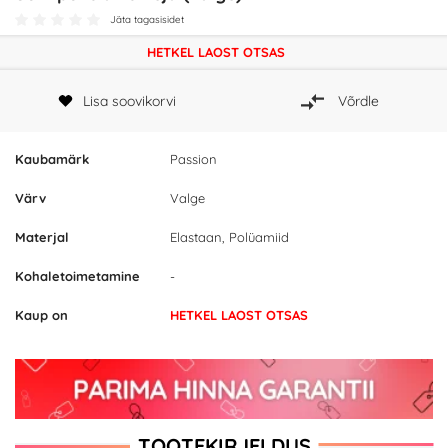
Jäta tagasisidet
HETKEL LAOST OTSAS
Lisa soovikorvi
Võrdle
Kaubamärk
Passion
Värv
Valge
Materjal
Elastaan, Polüamiid
Kohaletoimetamine
-
Kaup on
HETKEL LAOST OTSAS
TOOTEKIRJELDUS