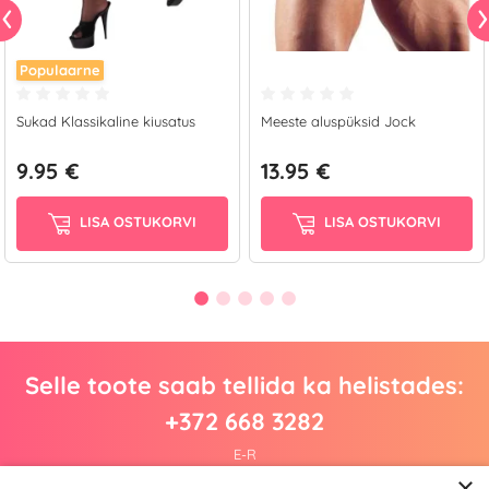
Populaarne
Sukad Klassikaline kiusatus
Meeste aluspüksid Jock
9.95 €
13.95 €
LISA OSTUKORVI
LISA OSTUKORVI
Selle toote saab tellida ka helistades:
+372 668 3282
E-R
×