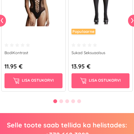
Populaarne
BodiKontrast
Sukad Seksuaalsus
11.95 €
13.95 €
LISA OSTUKORVI
LISA OSTUKORVI
Selle toote saab tellida ka helistades: