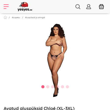
Aluspesu
Aluspüksid ja stringid
Avatud aluspüksid Chloé (XL-3XL)