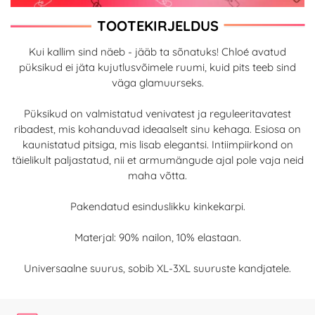
TOOTEKIRJELDUS
Kui kallim sind näeb - jääb ta sõnatuks! Chloé avatud
püksikud ei jäta kujutlusvõimele ruumi, kuid pits teeb sind
väga glamuurseks.
Püksikud on valmistatud venivatest ja reguleeritavatest
ribadest, mis kohanduvad ideaalselt sinu kehaga. Esiosa on
kaunistatud pitsiga, mis lisab elegantsi. Intiimpiirkond on
täielikult paljastatud, nii et armumängude ajal pole vaja neid
maha võtta.
Pakendatud esinduslikku kinkekarpi.
Materjal: 90% nailon, 10% elastaan.
Universaalne suurus, sobib XL-3XL suuruste kandjatele.