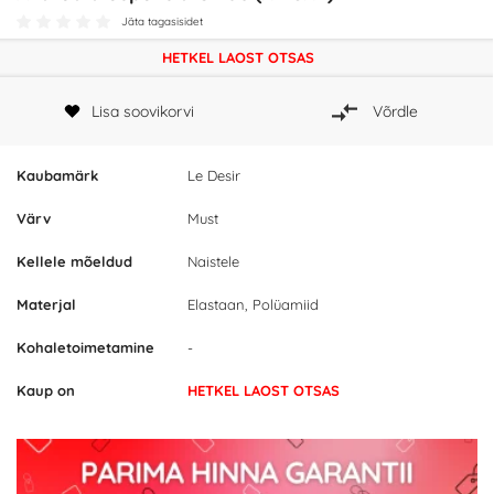
Jäta tagasisidet
HETKEL LAOST OTSAS
Lisa soovikorvi
Võrdle
Kaubamärk
Le Desir
Värv
Must
Kellele mõeldud
Naistele
Materjal
Elastaan, Polüamiid
Kohaletoimetamine
-
Kaup on
HETKEL LAOST OTSAS