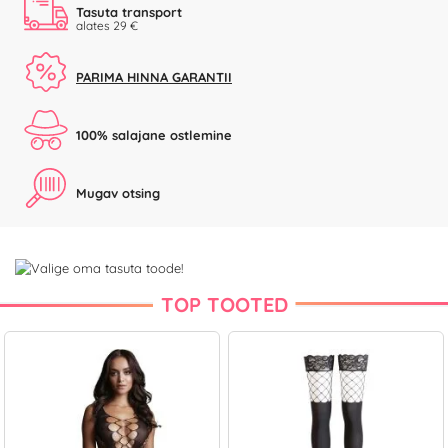
Tasuta transport
alates 29 €
PARIMA HINNA GARANTII
100% salajane ostlemine
Mugav otsing
TOP TOOTED