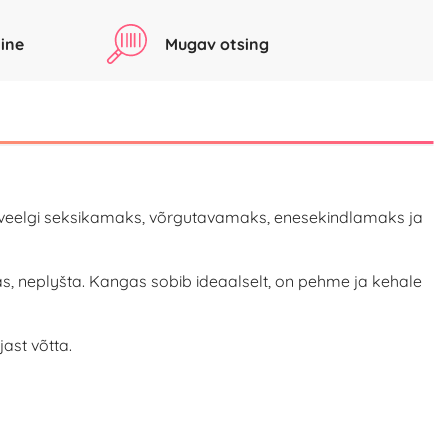
ine
Mugav otsing
sind veelgi seksikamaks, võrgutavamaks, enesekindlamaks ja
tas, neplyšta. Kangas sobib ideaalselt, on pehme ja kehale
jast võtta.