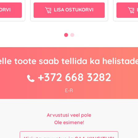
ORVI
LISA OSTUKORVI
lle toote saab tellida ka helistad
+372 668 3282
E-R
Arvustusi veel pole
Ole esimene!