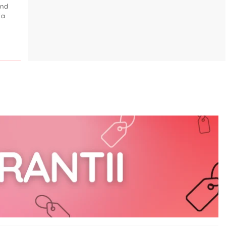
ind
ja