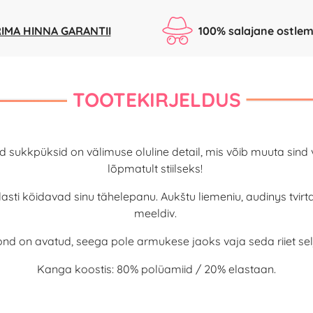
IMA HINNA GARANTII
100% salajane ostlem
TOOTEKIRJELDUS
 ilusad sukkpüksid on välimuse oluline detail, mis võib muuta 
lõpmatult stiilseks!
asti köidavad sinu tähelepanu. Aukštu liemeniu, audinys tvir
meeldiv.
kond on avatud, seega pole armukese jaoks vaja seda riiet sel
Kanga koostis: 80% polüamiid / 20% elastaan.