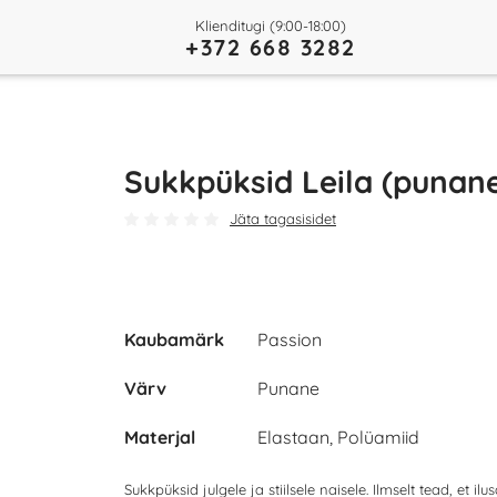
Klienditugi (9:00-18:00)
+372 668 3282
Sukkpüksid Leila (punan
Jäta tagasisidet
Kaubamärk
Passion
Värv
Punane
Materjal
Elastaan, Polüamiid
Sukkpüksid julgele ja stiilsele naisele. Ilmselt tead, et ilu