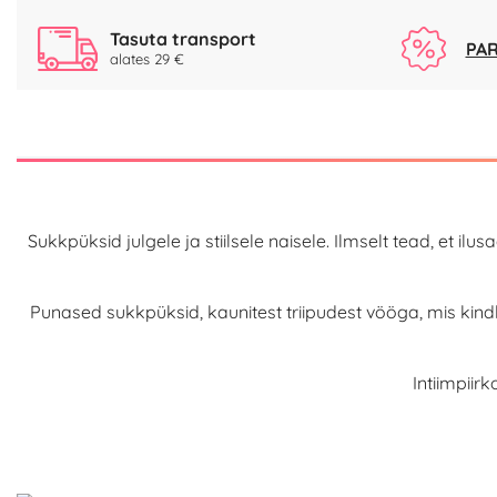
Tasuta transport
PAR
alates 29 €
Sukkpüksid julgele ja stiilsele naisele. Ilmselt tead, et
Punased sukkpüksid, kaunitest triipudest vööga, mis kindl
Intiimpiir