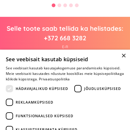
Selle toote saab tellida ka helistades:
+372 668 3282
E-R
×
See veebisait kasutab küpsiseid
See veebisait kasutab kasutajakogemuse parandamiseks küpsiseid.
Arvustusi veel pole
Meie veebisaiti kasutades nõustute kooskõlas meie küpsisepoliitikaga
Ole esimene!
kõikide küpsistega.
Privaatsuspoliitika
Kirjuta arvustus ja SAA KINGITUS!
HÄDAVAJALIKUD KÜPSISED
JÕUDLUSKÜPSISED
REKLAAMKÜPSISED
ARA JÄTA
MÄNGIMIST
FUNKTSIONAALSED KÜPSISED
+372 668 3282
KLASSIFITSEERIMATA KÜPSISED