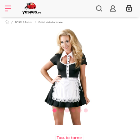
BDSM & Fetish
Fetish riided naistele
Tasuta tarne