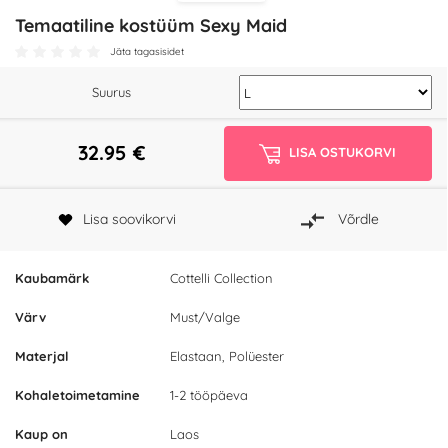
Temaatiline kostüüm Sexy Maid
Jäta tagasisidet
Suurus
32.95
€
LISA OSTUKORVI
Lisa soovikorvi
Võrdle
Kaubamärk
Cottelli Collection
Värv
Must/Valge
Materjal
Elastaan, Polüester
Kohaletoimetamine
1-2 tööpäeva
Kaup on
Laos