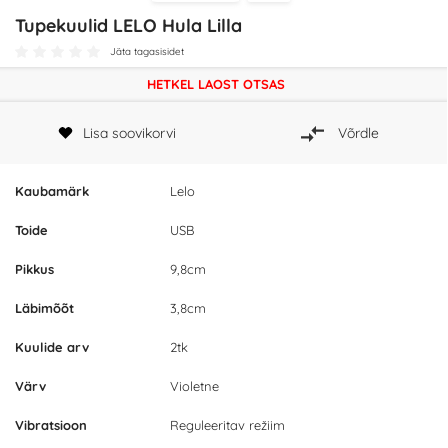
Tupekuulid LELO Hula Lilla
Jäta tagasisidet
HETKEL LAOST OTSAS
Lisa soovikorvi
Võrdle
Kaubamärk
Lelo
Toide
USB
Pikkus
9,8cm
Läbimõõt
3,8cm
Kuulide arv
2tk
Värv
Violetne
Vibratsioon
Reguleeritav režiim