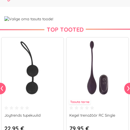
TOP TOOTED
Tasuta tarne
Joytrends tupekuulid
Kegel trenažöör RC Single
22.95 €
79.95 €