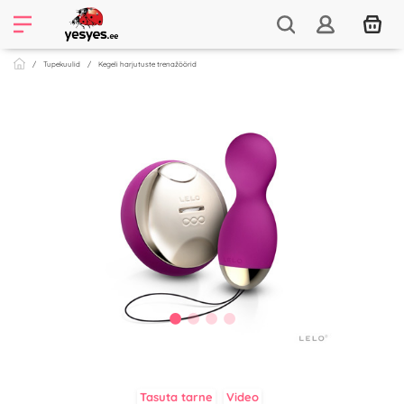
Tupekuulid
Kegeli harjutuste trenažöörid
Tasuta tarne
Video