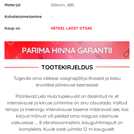
Materjal
Silikoon, ABS
Kohaletoimetamine
-
Kaup on
HETKEL LAOST OTSAS
TOOTEKIRJELDUS
Tugevda oma väikese vaagnapõhja lihaseid ja lasku
erootilise põnevuse keerisesse!
Pöörlevad Lelo Hula tupekuulid on disainitud nii, et
intensiivsuse ja kiiruse juhtimine on sinu otsustada. Valitud
tempo ja treeningu intensiivsuse taseme määravad see, kas
karjud mõnust või peidad oma magusa väsimuse
vaikusesse .... 8 vibratsioonirežiimi, kaugjuhtimispult on
komplektis. Kuule saab juhtida 12 m kauguselt.