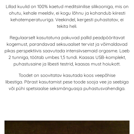
Lillad kuulid on 100% kaetud meditsiinilise silikooniga, mis on
ohutu, kehale meeldiv, ei kogu lõhnu ja kohandub kiiresti
kehatemperatuuriga. Veekindel, kergesti puhastatav, ei
tekita heli.
Regulaarselt kasutatuna pakuvad pallid peadpööritavat
kogemust, parandavad seksuaalset tervist ja võimaldavad
pikas perspektiivis saavutada intensiivsemaid orgasme. Laeb
2 tunniga, töötab umbes 1,5 tundi. Kaasas USB-komplekt,
puhastusaine ja libesti testrid, kaasas must hoiukott.
Toodet on soovitatav kasutada koos veepõhise
libestiga. Pärast kasutamist pese toode sooja vee ja seebiga
või pühi spetsiaalse seksmänguasja puhastusvahendiga.