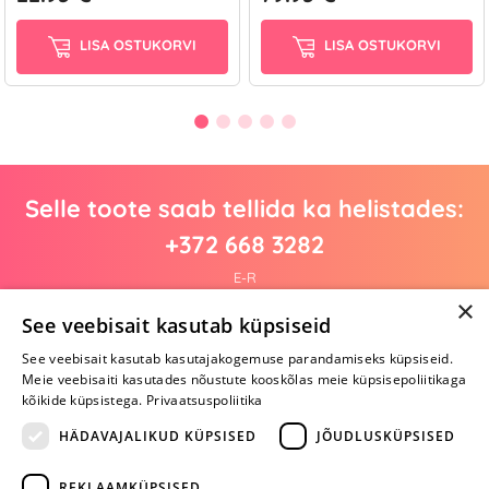
LISA OSTUKORVI
LISA OSTUKORVI
Selle toote saab tellida ka helistades:
+372 668 3282
E-R
×
See veebisait kasutab küpsiseid
See veebisait kasutab kasutajakogemuse parandamiseks küpsiseid.
Arvustusi veel pole
Meie veebisaiti kasutades nõustute kooskõlas meie küpsisepoliitikaga
Ole esimene!
kõikide küpsistega.
Privaatsuspoliitika
Kirjuta arvustus ja SAA KINGITUS!
HÄDAVAJALIKUD KÜPSISED
JÕUDLUSKÜPSISED
REKLAAMKÜPSISED