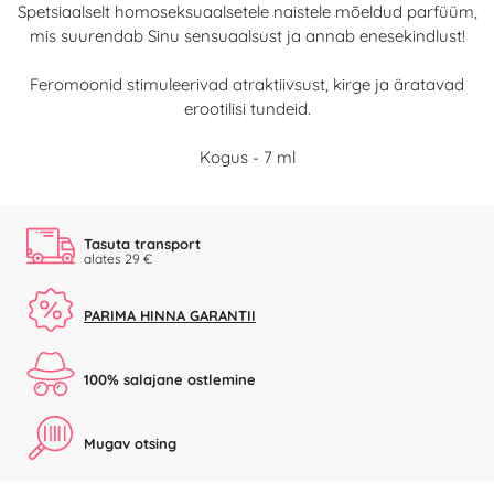
Spetsiaalselt homoseksuaalsetele naistele mõeldud parfüüm,
mis suurendab Sinu sensuaalsust ja annab enesekindlust!
Feromoonid stimuleerivad atraktiivsust, kirge ja äratavad
erootilisi tundeid.
Kogus - 7 ml
Tasuta transport
alates 29 €
PARIMA HINNA GARANTII
100% salajane ostlemine
Mugav otsing