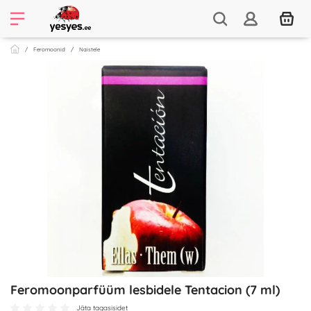
Feromoonid
Naistele
Feromoonparfüüm lesbidele Tentacion (7 ml)
Jäta tagasisidet