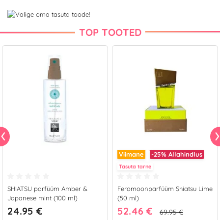
TOP TOOTED
Viimane
-25%
Allahindlus
Tasuta tarne
SHIATSU parfüüm Amber &
Feromoonparfüüm Shiatsu Lime
Japanese mint (100 ml)
(50 ml)
24.95 €
52.46 €
69.95 €