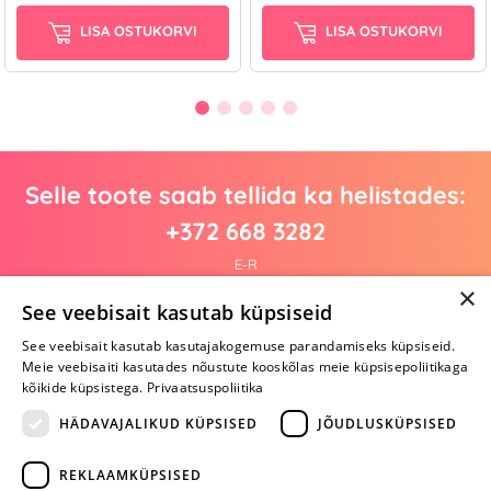
LISA OSTUKORVI
LISA OSTUKORVI
Selle toote saab tellida ka helistades:
+372 668 3282
E-R
×
See veebisait kasutab küpsiseid
See veebisait kasutab kasutajakogemuse parandamiseks küpsiseid.
Arvustusi veel pole
Meie veebisaiti kasutades nõustute kooskõlas meie küpsisepoliitikaga
Ole esimene!
kõikide küpsistega.
Privaatsuspoliitika
Kirjuta arvustus ja SAA KINGITUS!
HÄDAVAJALIKUD KÜPSISED
JÕUDLUSKÜPSISED
REKLAAMKÜPSISED