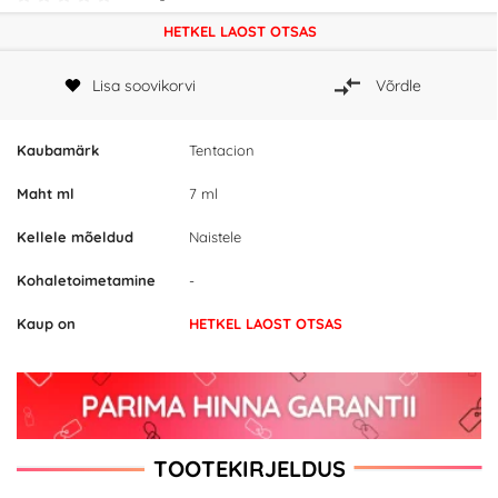
HETKEL LAOST OTSAS
Lisa soovikorvi
Võrdle
Kaubamärk
Tentacion
Maht ml
7 ml
Kellele mõeldud
Naistele
Kohaletoimetamine
-
Kaup on
HETKEL LAOST OTSAS
TOOTEKIRJELDUS