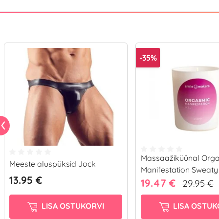
-35%
Massaažiküünal Org
Meeste aluspüksid Jock
Manifestation Sweaty 
13.95 €
19.47 €
29.95 €
LISA OSTUKORVI
LISA OSTUK