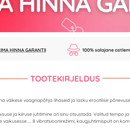
IMA HINNA GARANTII
100% salajane ostlem
TOOTEKIRJELDUS
 väikese vaagnapõhja lihaseid ja lasku erootilise põnevuse
siivsuse ja kiiruse juhtimine on sinu otsustada. Valitud tempo
kusesse .... 8 vibratsioonirežiimi, kaugjuhtimispult on komp