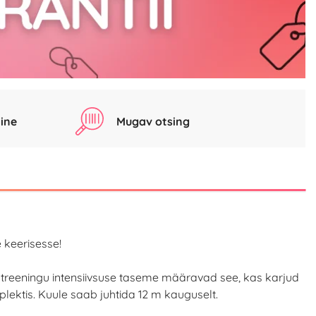
ine
Mugav otsing
 keerisesse!
 ja treeningu intensiivsuse taseme määravad see, kas karjud
lektis. Kuule saab juhtida 12 m kauguselt.