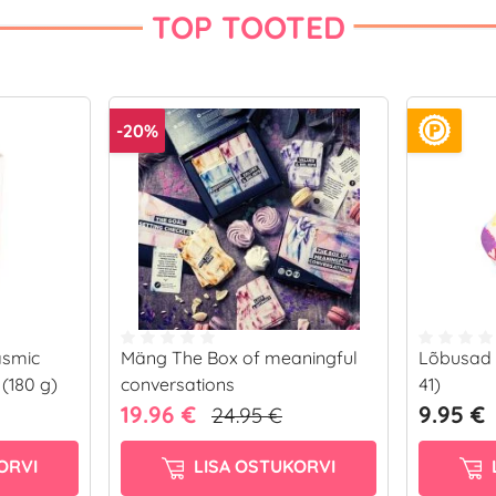
TOP TOOTED
-20%
asmic
Mäng The Box of meaningful
Lõbusad s
(180 g)
conversations
41)
19.96 €
9.95 €
24.95 €
ORVI
LISA OSTUKORVI