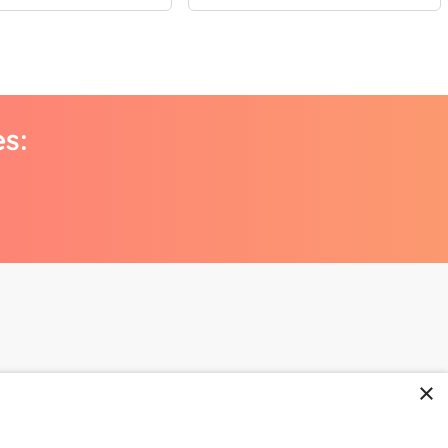
es:
×