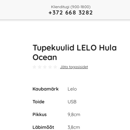
Klienditugi (9:00-18:00)
+372 668 3282
Tupekuulid LELO Hula
Ocean
Jäta tagasisidet
Kaubamärk
Lelo
Play
Toide
USB
Video
Pikkus
9,8cm
Läbimõõt
3,8cm