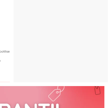
otilise
u