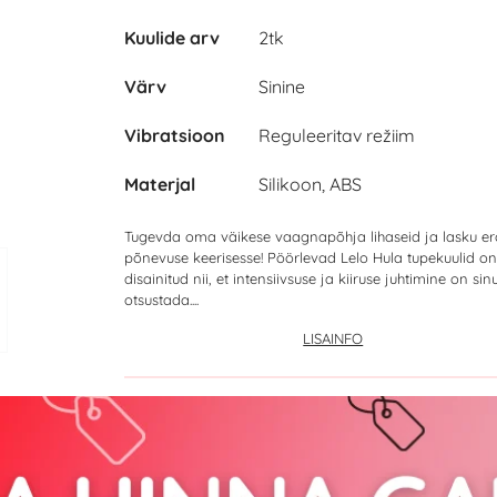
Kuulide arv
2tk
Värv
Sinine
Vibratsioon
Reguleeritav režiim
Materjal
Silikoon, ABS
Tugevda oma väikese vaagnapõhja lihaseid ja lasku ero
põnevuse keerisesse! Pöörlevad Lelo Hula tupekuulid on
disainitud nii, et intensiivsuse ja kiiruse juhtimine on sin
otsustada....
LISAINFO