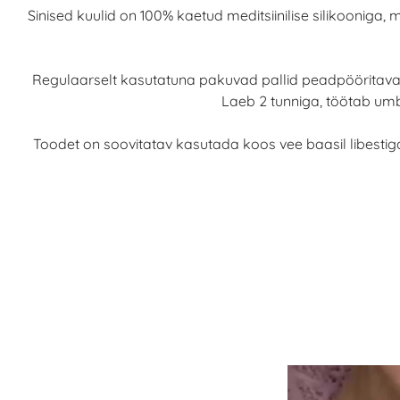
Sinised kuulid on 100% kaetud meditsiinilise silikooniga,
Regulaarselt kasutatuna pakuvad pallid peadpööritavat
Laeb 2 tunniga, töötab umbe
Toodet on soovitatav kasutada koos vee baasil libestig