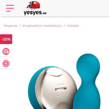
Yesyes.ee
Kingitused ja meelelahutus
Naistele
-20%