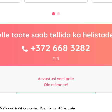
lle toote saab tellida ka helistad
+372 668 3282
E-R
Arvustusi veel pole
Ole esimene!
Kirjuta arvustus ja SAA KINGITUS!
Meie veebisaiti kasutades nõustute kooskõlas meie