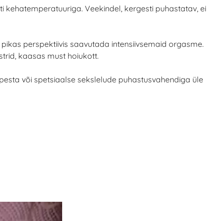
sti kehatemperatuuriga. Veekindel, kergesti puhastatav, ei
pikas perspektiivis saavutada intensiivsemaid orgasme.
strid, kaasas must hoiukott.
 pesta või spetsiaalse sekslelude puhastusvahendiga üle