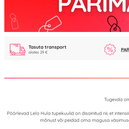
Tasuta transport
PAR
alates 29 €
Tugevda oma
Pöörlevad Lelo Hula tupekuulid on disainitud nii, et inten
mõnust või peidad oma magusa väsimuse vai