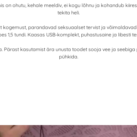
 mis on ohutu, kehale meeldiv, ei kogu lõhnu ja kohandub kiire
tekita heli.
 kogemust, parandavad seksuaalset tervist ja võimaldavad 
s 1,5 tundi. Kaasas USB-komplekt, puhastusaine ja libesti te
a. Pärast kasutamist ära unusta toodet sooja vee ja seebiga
pühkida.