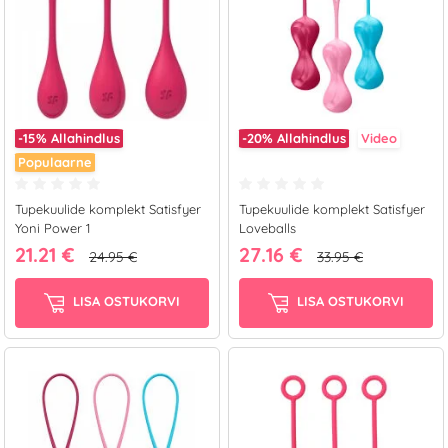
-15%
Allahindlus
-20%
Allahindlus
Video
Populaarne
Tupekuulide komplekt Satisfyer
Tupekuulide komplekt Satisfyer
Yoni Power 1
Loveballs
21.21 €
27.16 €
24.95 €
33.95 €
LISA OSTUKORVI
LISA OSTUKORVI