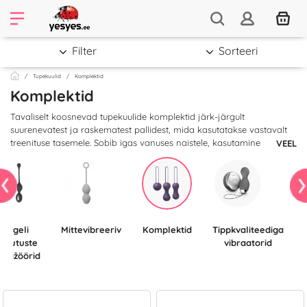
Filter
Sorteeri
Tupekuulid
Komplektid
Komplektid
Tavaliselt koosnevad tupekuulide komplektid järk-järgult
suurenevatest ja raskematest pallidest, mida kasutatakse vastavalt
treenituse tasemele. Sobib igas vanuses naistele, kasutamine
VEEL
tugevdab põit, hõlbustab sünnitust, vähendab tupe suurust.
Kegeli
Mittevibreeriv
Komplektid
Tippkvaliteediga
arjutuste
vibraatorid
enažöörid