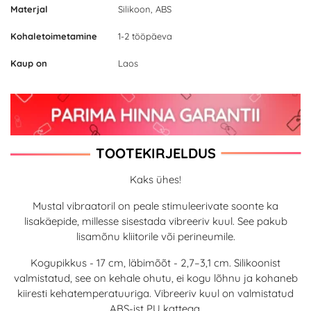
Materjal
Silikoon, ABS
Kohaletoimetamine
1-2 tööpäeva
Kaup on
Laos
TOOTEKIRJELDUS
Kaks ühes!
Mustal vibraatoril on peale stimuleerivate soonte ka
lisakäepide, millesse sisestada vibreeriv kuul. See pakub
lisamõnu kliitorile või perineumile.
Kogupikkus - 17 cm, läbimõõt - 2,7–3,1 cm. Silikoonist
valmistatud, see on kehale ohutu, ei kogu lõhnu ja kohaneb
kiiresti kehatemperatuuriga. Vibreeriv kuul on valmistatud
ABS-ist PU kattega.