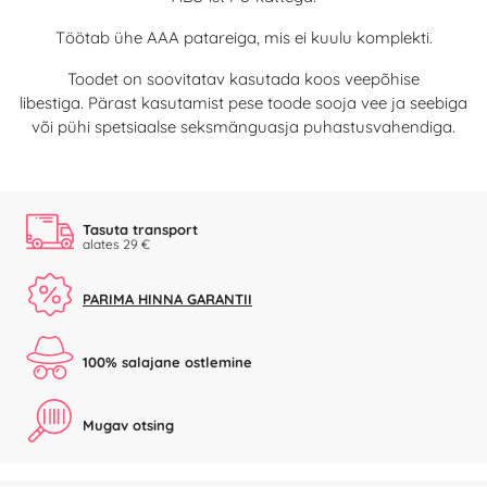
Töötab ühe AAA patareiga, mis ei kuulu komplekti.
Toodet on soovitatav kasutada koos veepõhise
libestiga. Pärast kasutamist pese toode sooja vee ja seebiga
või pühi spetsiaalse seksmänguasja puhastusvahendiga.
Tasuta transport
alates 29 €
PARIMA HINNA GARANTII
100% salajane ostlemine
Mugav otsing