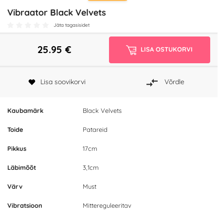
Vibraator Black Velvets
Jäta tagasisidet
25.95
€
LISA OSTUKORVI
Lisa soovikorvi
Võrdle
Kaubamärk
Black Velvets
Toide
Patareid
Pikkus
17cm
Läbimõõt
3,1cm
Värv
Must
Vibratsioon
Mittereguleeritav