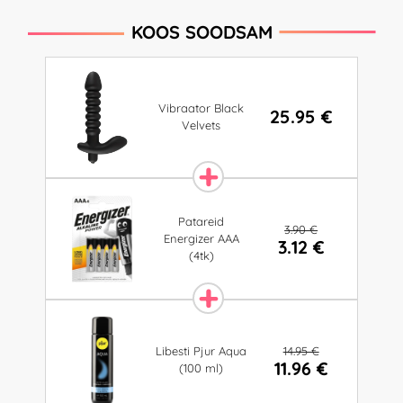
KOOS SOODSAM
Vibraator Black
25.95 €
Velvets
Patareid
3.90 €
Energizer AAA
3.12 €
(4tk)
14.95 €
Libesti Pjur Aqua
11.96 €
(100 ml)