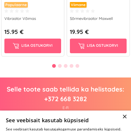
Populaarne
Viimane
Vibraator Võimas
Sõrmevibraator Maxwell
15.95 €
19.95 €
LISA OSTUKORVI
LISA OSTUKORVI
Selle toote saab tellida ka helistades:
+372 668 3282
E-R
×
See veebisait kasutab küpsiseid
See veebisait kasutab kasutajakogemuse parandamiseks küpsiseid.
Arvustusi veel pole