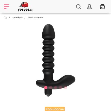
Vibraatorid
Anaalvibraatorid
Populaarne