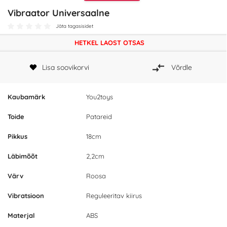
Vibraator Universaalne
Jäta tagasisidet
HETKEL LAOST OTSAS
Lisa soovikorvi
Võrdle
Kaubamärk
You2toys
Toide
Patareid
Pikkus
18cm
Läbimõõt
2,2cm
Värv
Roosa
Vibratsioon
Reguleeritav kiirus
Materjal
ABS