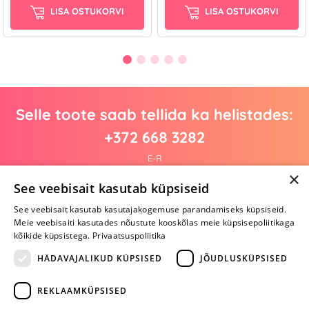
LISA OSTUKORVI
LISA OSTUKORVI
Selle toote saab tellida ka helistades:
+372 668 3282
E-R
×
See veebisait kasutab küpsiseid
See veebisait kasutab kasutajakogemuse parandamiseks küpsiseid.
Arvustusi veel pole
Meie veebisaiti kasutades nõustute kooskõlas meie küpsisepoliitikaga
Ole esimene!
kõikide küpsistega.
Privaatsuspoliitika
Kirjuta arvustus ja SAA KINGITUS!
HÄDAVAJALIKUD KÜPSISED
JÕUDLUSKÜPSISED
REKLAAMKÜPSISED
ARA JÄTA