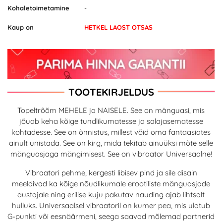
Kohaletoimetamine
-
Kaup on
HETKEL LAOST OTSAS
TOOTEKIRJELDUS
Topeltrõõm MEHELE ja NAISELE. See on mänguasi, mis
jõuab keha kõige tundlikumatesse ja salajasematesse
kohtadesse. See on õnnistus, millest võid oma fantaasiates
ainult unistada. See on kirg, mida tekitab ainuüksi mõte selle
mänguasjaga mängimisest. See on vibraator Universaalne!
Vibraatori pehme, kergesti libisev pind ja sile disain
meeldivad ka kõige nõudlikumale erootiliste mänguasjade
austajale ning erilise kuju pakutav nauding ajab lihtsalt
hulluks. Universaalsel vibraatoril on kumer pea, mis ulatub
G-punkti või eesnäärmeni, seega saavad mõlemad partnerid