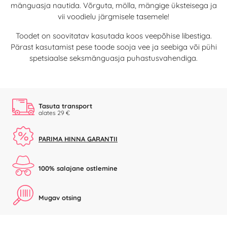
mänguasja nautida. Võrguta, mölla, mängige üksteisega ja
vii voodielu järgmisele tasemele!
Toodet on soovitatav kasutada koos veepõhise libestiga.
Pärast kasutamist pese toode sooja vee ja seebiga või pühi
spetsiaalse seksmänguasja puhastusvahendiga.
Tasuta transport
alates 29 €
PARIMA HINNA GARANTII
100% salajane ostlemine
Mugav otsing