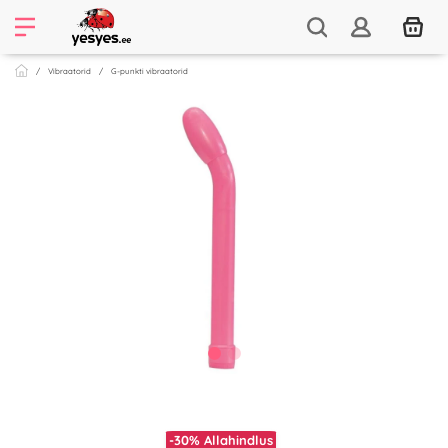
Vibraatorid
G-punkti vibraatorid
-30%
Allahindlus