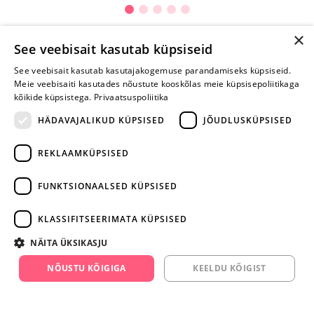
×
See veebisait kasutab küpsiseid
Selle toote saab tellida ka helistades:
See veebisait kasutab kasutajakogemuse parandamiseks küpsiseid.
Meie veebisaiti kasutades nõustute kooskõlas meie küpsisepoliitikaga
+372 668 3282
kõikide küpsistega.
Privaatsuspoliitika
E-R
HÄDAVAJALIKUD KÜPSISED
JÕUDLUSKÜPSISED
REKLAAMKÜPSISED
Arvustusi veel pole
Ole esimene!
FUNKTSIONAALSED KÜPSISED
Kirjuta arvustus ja SAA KINGITUS!
KLASSIFITSEERIMATA KÜPSISED
NÄITA ÜKSIKASJU
ARA JÄTA
MÄNGIMIST
NÕUSTU KÕIGIGA
KEELDU KÕIGIST
+372 668 3282