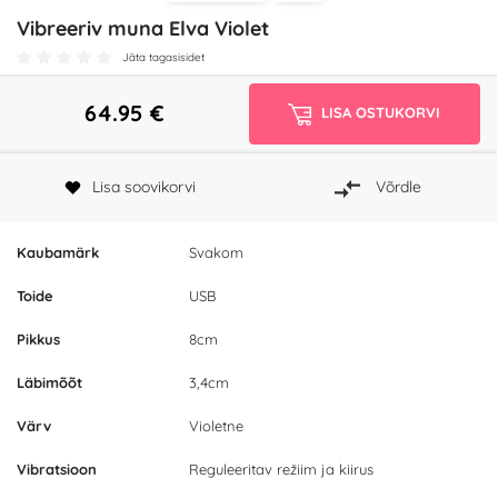
Vibreeriv muna Elva Violet
Jäta tagasisidet
64.95
€
LISA OSTUKORVI
Lisa soovikorvi
Võrdle
Kaubamärk
Svakom
Toide
USB
Pikkus
8cm
Läbimõõt
3,4cm
Värv
Violetne
Vibratsioon
Reguleeritav režiim ja kiirus