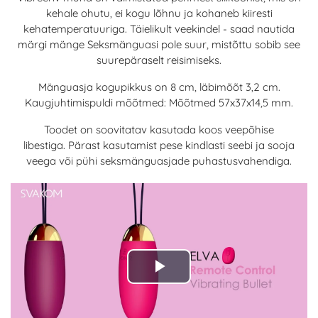
kehale ohutu, ei kogu lõhnu ja kohaneb kiiresti
kehatemperatuuriga. Täielikult veekindel - saad nautida
märgi mänge Seksmänguasi pole suur, mistõttu sobib see
suurepäraselt reisimiseks.
Mänguasja kogupikkus on 8 cm, läbimõõt 3,2 cm.
Kaugjuhtimispuldi mõõtmed: Mõõtmed 57x37x14,5 mm.
Toodet on soovitatav kasutada koos veepõhise
libestiga. Pärast kasutamist pese kindlasti seebi ja sooja
veega või pühi seksmänguasjade puhastusvahendiga.
Play
Video