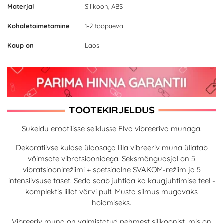
Materjal
Silikoon, ABS
Kohaletoimetamine
1-2 tööpäeva
Kaup on
Laos
TOOTEKIRJELDUS
Sukeldu erootilisse seiklusse Elva vibreeriva munaga.
Dekoratiivse kuldse ülaosaga lilla vibreeriv muna üllatab
võimsate vibratsioonidega. Seksmänguasjal on 5
vibratsioonirežiimi + spetsiaalne SVAKOM-režiim ja 5
intensiivsuse taset. Seda saab juhtida ka kaugjuhtimise teel -
komplektis lillat värvi pult. Musta silmus mugavaks
hoidmiseks.
Vibreeriv muna on valmistatud pehmest silikoonist, mis on