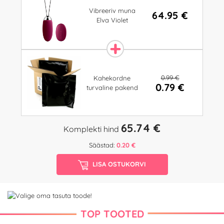
Vibreeriv muna
64.95 €
Elva Violet
0.99 €
Kahekordne
0.79 €
turvaline pakend
65.74 €
Komplekti hind
Säästad:
0.20 €
LISA OSTUKORVI
TOP TOOTED