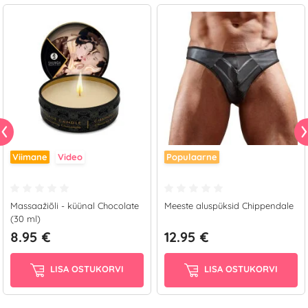
Viimane
Video
Populaarne
Massaažiõli - küünal Chocolate
Meeste aluspüksid Chippendale
(30 ml)
8.95 €
12.95 €
LISA OSTUKORVI
LISA OSTUKORVI