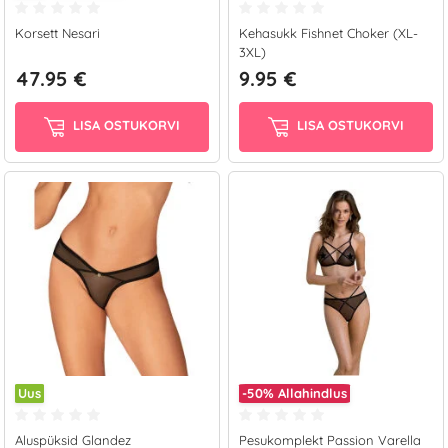
Korsett Nesari
Kehasukk Fishnet Choker (XL-
3XL)
47.95 €
9.95 €
LISA OSTUKORVI
LISA OSTUKORVI
Uus
-50%
Allahindlus
Aluspüksid Glandez
Pesukomplekt Passion Varella