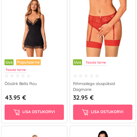
Uus
Populaarne
Uus
Tasuta tarne
Tasuta tarne
Öösärk Bella Rou
Rihmadega aluspüksid
Dagmarie
43.95 €
32.95 €
LISA OSTUKORVI
LISA OSTUKORVI