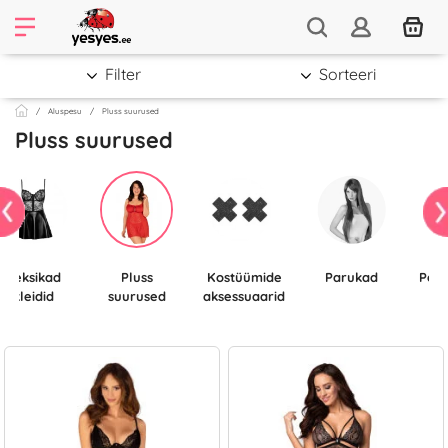
Filter
Sorteeri
Aluspesu
Pluss suurused
Pluss suurused
Seksikad
Pluss
Kostüümide
Parukad
Pole dance
kleidid
suurused
aksessuaarid
ki