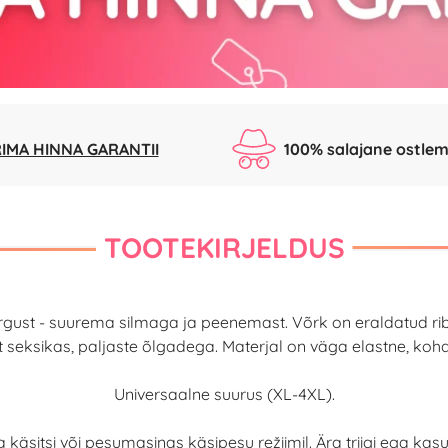
IMA HINNA GARANTII
100% salajane ostlem
TOOTEKIRJELDUS
rgust - suurema silmaga ja peenemast. Võrk on eraldatud r
malt seksikas, paljaste õlgadega. Materjal on väga elastne, ko
Universaalne suurus (XL-4XL).
 käsitsi või pesumasinas käsipesu režiimil. Ära triigi ega kasut