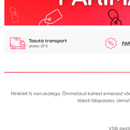
Tasuta transport
PAR
alates 29 €
Minikleit ¾ varrukatega. Õmmeldud kahest erinevast võ
täiesti läbipaistev, üli
Võib pesta