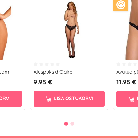
ream
Aluspüksid Claire
Avatud p
9.95 €
11.95 €
ORVI
LISA OSTUKORVI