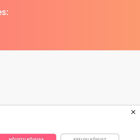
es:
×
668 3282
NÕUSTU KÕIGIGA
KEELDU KÕIGIST