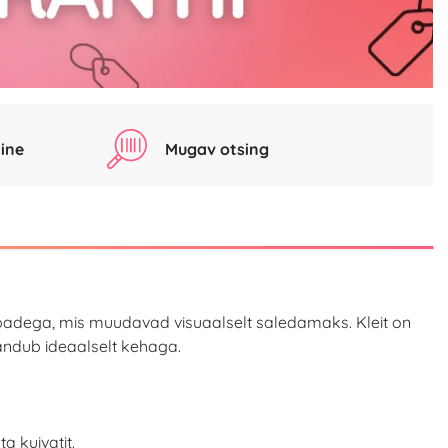
ine
Mugav otsing
ibadega, mis muudavad visuaalselt saledamaks. Kleit on
handub ideaalselt kehaga.
a kuivatit.