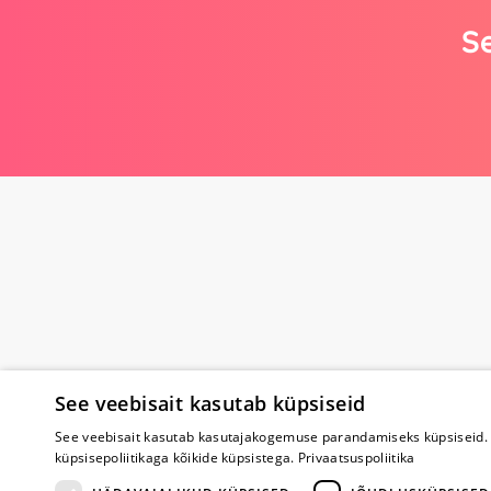
Se
See veebisait kasutab küpsiseid
Poe kohta
See veebisait kasutab kasutajakogemuse parandamiseks küpsiseid. 
küpsisepoliitikaga kõikide küpsistega.
Privaatsuspoliitika
Meist
Koostöö