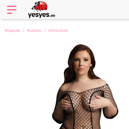
Yesyes.ee
Aluspesu
Kehasukad