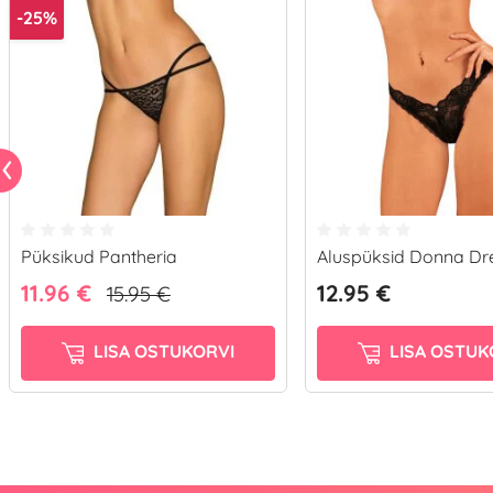
-25%
Püksikud Pantheria
Aluspüksid Donna D
11.96 €
12.95 €
15.95 €
LISA OSTUKORVI
LISA OSTUK