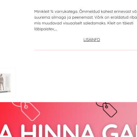
Minikleit ¾ varrukatega. Õmmeldud kahest erinevast võ
suurema silmaga ja peenemast. Võrk on eraldatud rib
mis muudavad visuaalselt saledamaks. Kleit on täiesti
läbipaistev,...
LISAINFO