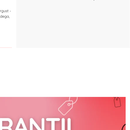
rgust -
adega,