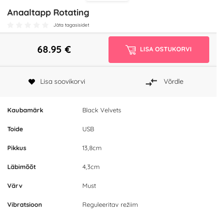
Anaaltapp Rotating
Jäta tagasisidet
68.95
€
LISA OSTUKORVI
Lisa soovikorvi
Võrdle
Kaubamärk
Black Velvets
Toide
USB
Pikkus
13,8cm
Läbimõõt
4,3cm
Värv
Must
Vibratsioon
Reguleeritav režiim