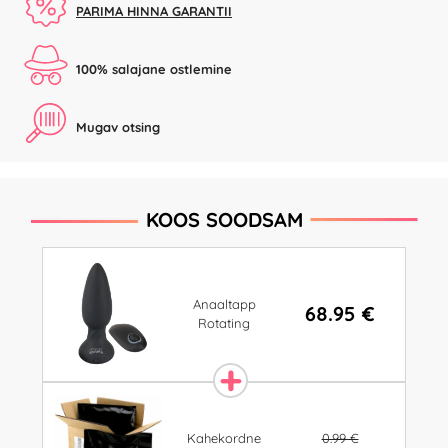
PARIMA HINNA GARANTII
100% salajane ostlemine
Mugav otsing
KOOS SOODSAM
Anaaltapp
68.95 €
Rotating
0.99 €
Kahekordne