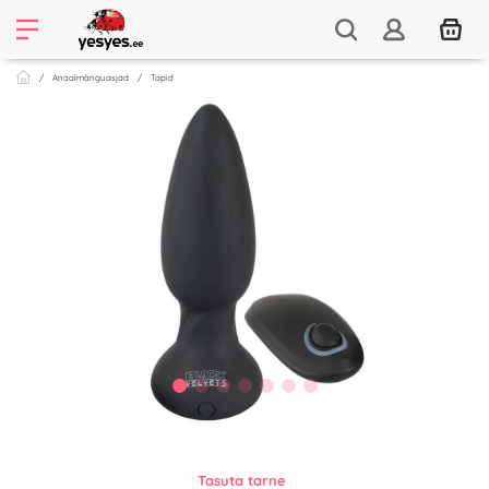
Anaalmänguasjad
Tapid
Tasuta tarne