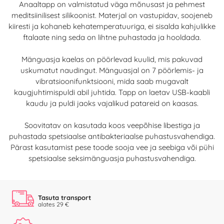
Anaaltapp on valmistatud väga mõnusast ja pehmest
meditsiinilisest silikoonist. Materjal on vastupidav, soojeneb
kiiresti ja kohaneb kehatemperatuuriga, ei sisalda kahjulikke
ftalaate ning seda on lihtne puhastada ja hooldada.
Mänguasja kaelas on pöörlevad kuulid, mis pakuvad
uskumatut naudingut. Mänguasjal on 7 pöörlemis- ja
vibratsioonifunktsiooni, mida saab mugavalt
kaugjuhtimispuldi abil juhtida. Tapp on laetav USB-kaabli
kaudu ja puldi jaoks vajalikud patareid on kaasas.
Soovitatav on kasutada koos veepõhise libestiga ja
puhastada spetsiaalse antibakteriaalse puhastusvahendiga.
Pärast kasutamist pese toode sooja vee ja seebiga või pühi
spetsiaalse seksimänguasja puhastusvahendiga.
Tasuta transport
alates 29 €