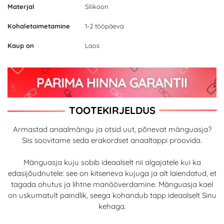
Materjal
Silikoon
Kohaletoimetamine
1-2 tööpäeva
Kaup on
Laos
TOOTEKIRJELDUS
Armastad anaalmängu ja otsid uut, põnevat mänguasja?
Siis soovitame seda erakordset anaaltappi proovida.
Mänguasja kuju sobib ideaalselt nii algajatele kui ka
edasijõudnutele: see on kitseneva kujuga ja alt laiendatud, et
tagada ohutus ja lihtne manööverdamine. Mänguasja kael
on uskumatult paindlik, seega kohandub tapp ideaalselt Sinu
kehaga.