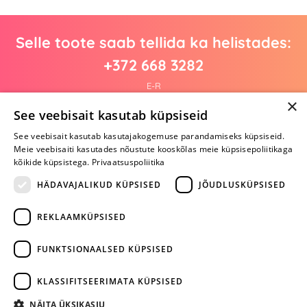
Selle toote saab tellida ka helistades:
+372 668 3282
E-R
×
See veebisait kasutab küpsiseid
See veebisait kasutab kasutajakogemuse parandamiseks küpsiseid.
Arvustusi veel pole
Meie veebisaiti kasutades nõustute kooskõlas meie küpsisepoliitikaga
Ole esimene!
kõikide küpsistega.
Privaatsuspoliitika
Kirjuta arvustus ja SAA KINGITUS!
HÄDAVAJALIKUD KÜPSISED
JÕUDLUSKÜPSISED
REKLAAMKÜPSISED
ARA JÄTA
MÄNGIMIST
FUNKTSIONAALSED KÜPSISED
+372 668 3282
KLASSIFITSEERIMATA KÜPSISED
info@yesyes.ee
NÄITA ÜKSIKASJU