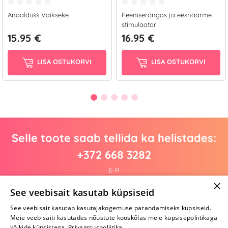
Anaaldušš Väikseke
Peeniserõngas ja eesnäärme
stimulaator
15.95 €
16.95 €
LISA OSTUKORVI
LISA OSTUKORVI
Selle toote saab tellida ka helistades:
+372 668 3282
E-R
×
See veebisait kasutab küpsiseid
See veebisait kasutab kasutajakogemuse parandamiseks küpsiseid.
Arvustusi veel pole
Meie veebisaiti kasutades nõustute kooskõlas meie küpsisepoliitikaga
Ole esimene!
kõikide küpsistega.
Privaatsuspoliitika