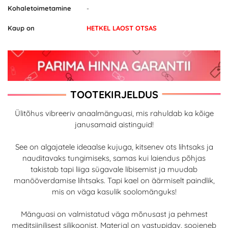
Kohaletoimetamine
-
Kaup on
HETKEL LAOST OTSAS
TOOTEKIRJELDUS
Ülitõhus vibreeriv anaalmänguasi, mis rahuldab ka kõige
janusamaid aistinguid!
See on algajatele ideaalse kujuga, kitsenev ots lihtsaks ja
nauditavaks tungimiseks, samas kui laiendus põhjas
takistab tapi liiga sügavale libisemist ja muudab
manööverdamise lihtsaks. Tapi kael on äärmiselt paindlik,
mis on väga kasulik soolomänguks!
Mänguasi on valmistatud väga mõnusast ja pehmest
meditsiinilisest silikoonist. Materjal on vastupidav, soojeneb