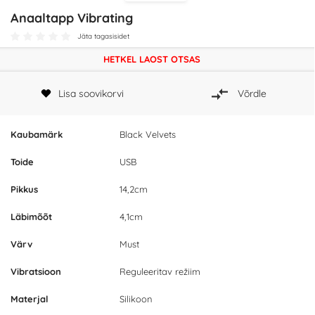
Anaaltapp Vibrating
Jäta tagasisidet
HETKEL LAOST OTSAS
Lisa soovikorvi
Võrdle
Kaubamärk
Black Velvets
Toide
USB
Pikkus
14,2cm
Läbimõõt
4,1cm
Värv
Must
Vibratsioon
Reguleeritav režiim
Materjal
Silikoon