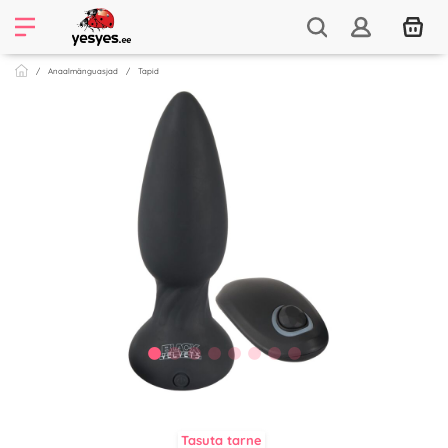
Anaalmänguasjad
Tapid
Tasuta tarne