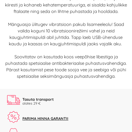
kiiresti ja kohaneb kehatemperatuuriga, ei sisalda kahjulikke
ftalaate ning seda on lihtne puhastada ja hooldada.
Mänguasja ülitugev vibratsioon pakub lisameeleolu! Saad
valida koguni 10 vibratsioonirežiimi vahel ja neid
kaugjuhtimispuldi abil juhtida. Tapp laeb USB-ühenduse
kaudu ja kaasas on kaugjuhtimispuldi jaoks vajalik aku.
Soovitatav on kasutada koos veepõhise libestiga ja
puhastada spetsiaalse antibakteriaalse puhastusvahendiga.
Pärast kasutamist pese toode sooja vee ja seebiga või pühi
spetsiaalse seksimänguasja puhastusvahendiga.
Tasuta transport
alates 29 €
PARIMA HINNA GARANTII