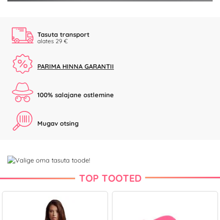
Tasuta transport
alates 29 €
PARIMA HINNA GARANTII
100% salajane ostlemine
Mugav otsing
TOP TOOTED