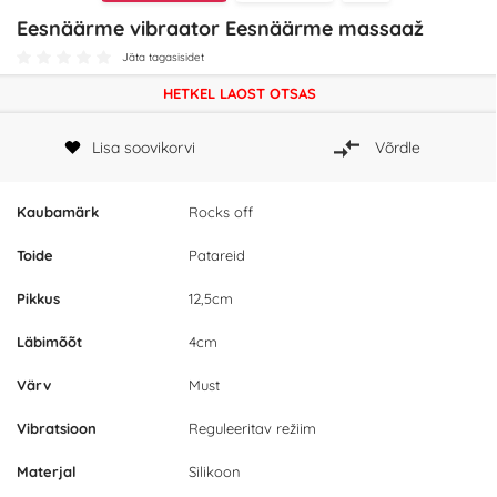
Eesnäärme vibraator Eesnäärme massaaž
Jäta tagasisidet
HETKEL LAOST OTSAS
Lisa soovikorvi
Võrdle
Kaubamärk
Rocks off
Toide
Patareid
Pikkus
12,5cm
Läbimõõt
4cm
Värv
Must
Vibratsioon
Reguleeritav režiim
Materjal
Silikoon