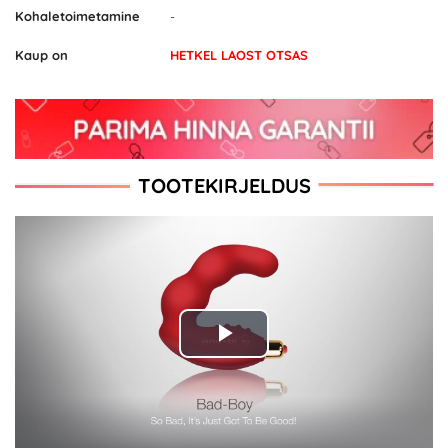
Kohaletoimetamine
-
Kaup on
HETKEL LAOST OTSAS
TOOTEKIRJELDUS
Play
Video