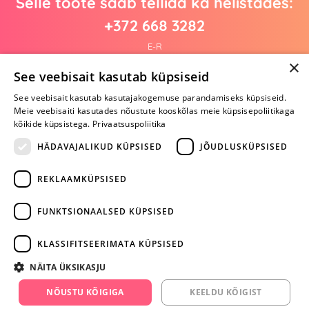
Selle toote saab tellida ka helistades:
+372 668 3282
E-R
×
See veebisait kasutab küpsiseid
See veebisait kasutab kasutajakogemuse parandamiseks küpsiseid.
Arvustusi veel pole
Meie veebisaiti kasutades nõustute kooskõlas meie küpsisepoliitikaga
Ole esimene!
kõikide küpsistega.
Privaatsuspoliitika
Kirjuta arvustus ja SAA KINGITUS!
HÄDAVAJALIKUD KÜPSISED
JÕUDLUSKÜPSISED
REKLAAMKÜPSISED
ARA JÄTA
MÄNGIMIST
FUNKTSIONAALSED KÜPSISED
+372 668 3282
KLASSIFITSEERIMATA KÜPSISED
info@yesyes.ee
NÄITA ÜKSIKASJU
facebook.com/yesyes.ee
NÕUSTU KÕIGIGA
KEELDU KÕIGIST