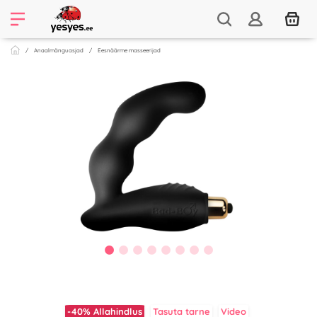
Anaalmänguasjad
Eesnäärme masseerijad
-40%
Allahindlus
Tasuta tarne
Video