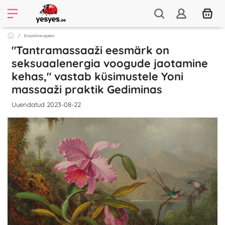
Erootiline ajakiri
"Tantramassaaži eesmärk on
seksuaalenergia voogude jaotamine
kehas," vastab küsimustele Yoni
massaaži praktik Gediminas
Uuendatud 2023-08-22