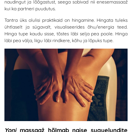
naudingut ja lõõgastust, seega sobivad nii enesemassaaž
kui ka partneri puudutus.
Tantra üks olulisi praktikaid on hingamine. Hingata tuleks
ühtlaselt ja sügavalt, visualiseerides õhu/energia teed.
Hinga tupe kaudu sisse, tõstes läbi selja pea poole. Hinga
läbi pea välja, liigu läbi rindkere, kõhu ja lõpuks tupe.
Yoni
massaaž hõlmab naise suguelundite