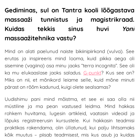
Gediminas, sul on Tantra kooli lõõgastava
massaaži tunnistus ja magistrikraad.
Kuidas tekkis sinus huvi
Yoni
massaažitehnika vastu?
Mind on alati paelunud naiste bikiinipiirkond (vulva). See
erutas ja inspireeris mind looma, kuid pikka aega oli
sisemine (vagiina) osa minu jaoks “terra incognita”. See oli
ka mu elukaaslase jaoks saladus.
G-punkt
? Kus see on?
Miks on nii, et mõnikord leiame selle, kuid mõne minuti
pärast on rõõm kadunud, kuigi olete sealsamas?
Uudishimu pani mind mõistma, et see ei saa olla nii
müstiline ja ma pean vastused leidma. Mind hakkas
rohkem huvitama, lugesin artikleid, vaatasin videoid ja
lõpuks registreerusin kursustele. Kui hakkasin teadmisi
praktikas rakendama, olin üllatunud, kui palju lihtsamaks
kõik muutus – piisab teadmisest, mis kus asub ja kuidas