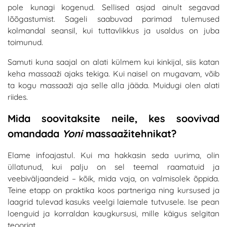
pole kunagi kogenud. Sellised asjad ainult segavad
lõõgastumist. Sageli saabuvad parimad tulemused
kolmandal seansil, kui tuttavlikkus ja usaldus on juba
toimunud.
Samuti kuna saajal on alati külmem kui kinkijal, siis katan
keha massaaži ajaks tekiga. Kui naisel on mugavam, võib
ta kogu massaaži aja selle alla jääda. Muidugi olen alati
riides.
Mida soovitaksite neile, kes soovivad
omandada
Yoni
massaažitehnikat?
Elame infoajastul. Kui ma hakkasin seda uurima, olin
üllatunud, kui palju on sel teemal raamatuid ja
veebiväljaandeid – kõik, mida vaja, on valmisolek õppida.
Teine etapp on praktika koos partneriga ning kursused ja
laagrid tulevad kasuks veelgi laiemale tutvusele. Ise pean
loenguid ja korraldan kaugkursusi, mille käigus selgitan
teooriat.