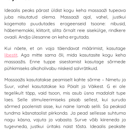
Ideaalis peaks pärast üldist kogu keha massaaži tupeava
juba niisutatud olema. Massaaži ajal, vahel, justkui
kogemata puudutades erogeenseid tsoone: nibusid,
häbememokki, kliitorit, silita õrnalt reie sisekülge, rindkere
ovaali. Andja ülesanne on keha ergutada.
Kui näete, et on vaja täiendavat määrimist, kasutage
libestit
. Aga mitte sama õli, mida kasutasite kogu keha
massaažis. Enne tuppe sisestamist kasutage sõrmede
pühkimiseks alkoholivabu niiskeid salvrätikuid.
Massaažis kasutatakse peamiselt kahte sõrme – Nimetu ja
Suur, vahel kasutatakse ka Pöialt ja Väikest. G ei ole
tegelikult täpp, vaid tsoon, mis asub üsna madalalt tupe
laes. Selle stimuleerimiseks piisab sellest, kui suruda
sõrmed poolenisti sisse, kui naine lamab selili. Sa peaksid
tundma käsnataolist piirkonda. Ja pead sellesse suhtuma
nagu käsna, vajuta ja vabasta. Surve võib kiireneda ja
tugevneda, justkui üritaks naist tõsta. Ideaalis peaksite