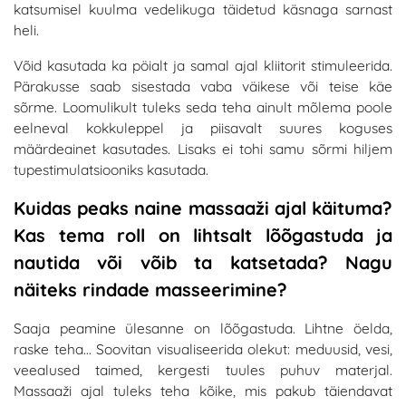
katsumisel kuulma vedelikuga täidetud käsnaga sarnast
heli.
Võid kasutada ka pöialt ja samal ajal kliitorit stimuleerida.
Pärakusse saab sisestada vaba väikese või teise käe
sõrme. Loomulikult tuleks seda teha ainult mõlema poole
eelneval kokkuleppel ja piisavalt suures koguses
määrdeainet kasutades. Lisaks ei tohi samu sõrmi hiljem
tupestimulatsiooniks kasutada.
Kuidas peaks naine massaaži ajal käituma?
Kas tema roll on lihtsalt lõõgastuda ja
nautida või võib ta katsetada? Nagu
näiteks rindade masseerimine?
Saaja peamine ülesanne on lõõgastuda. Lihtne öelda,
raske teha… Soovitan visualiseerida olekut: meduusid, vesi,
veealused taimed, kergesti tuules puhuv materjal.
Massaaži ajal tuleks teha kõike, mis pakub täiendavat