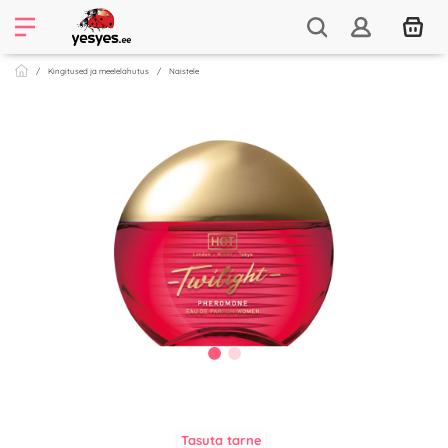
Kingitused ja meelelahutus
Naistele
Tasuta tarne