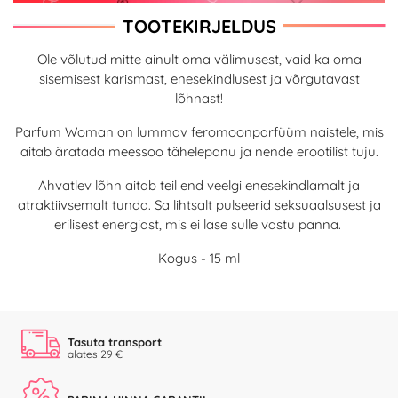
TOOTEKIRJELDUS
Ole võlutud mitte ainult oma välimusest, vaid ka oma
sisemisest karismast, enesekindlusest ja võrgutavast
lõhnast!
Parfum Woman on lummav feromoonparfüüm naistele, mis
aitab äratada meessoo tähelepanu ja nende erootilist tuju.
Ahvatlev lõhn aitab teil end veelgi enesekindlamalt ja
atraktiivsemalt tunda. Sa lihtsalt pulseerid seksuaalsusest ja
erilisest energiast, mis ei lase sulle vastu panna.
Kogus - 15 ml
Tasuta transport
alates 29 €