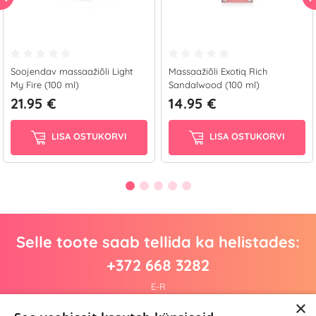
Soojendav massaažiõli Light
Massaažiõli Exotiq Rich
My Fire (100 ml)
Sandalwood (100 ml)
21.95 €
14.95 €
LISA OSTUKORVI
LISA OSTUKORVI
Selle toote saab tellida ka helistades:
+372 668 3282
E-R
×