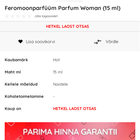
Feromoonparfüüm Parfum Woman (15 ml)
Jäta tagasisidet
HETKEL LAOST OTSAS
Lisa soovikorvi
Võrdle
Kaubamärk
Hot
Maht ml
15 ml
Kellele mõeldud
Naistele
Kohaletoimetamine
-
Kaup on
HETKEL LAOST OTSAS