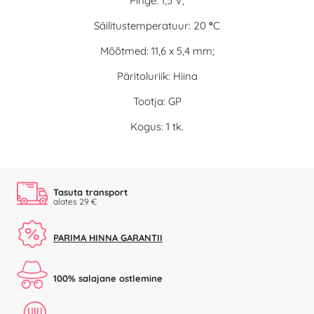
Pinge: 1,5 V;
Säilitustemperatuur: 20
°
C
Mõõtmed: 11,6 x 5,4 mm;
Päritoluriik: Hiina
Tootja: GP
Kogus: 1 tk.
Tasuta transport
alates 29 €
PARIMA HINNA GARANTII
100% salajane ostlemine