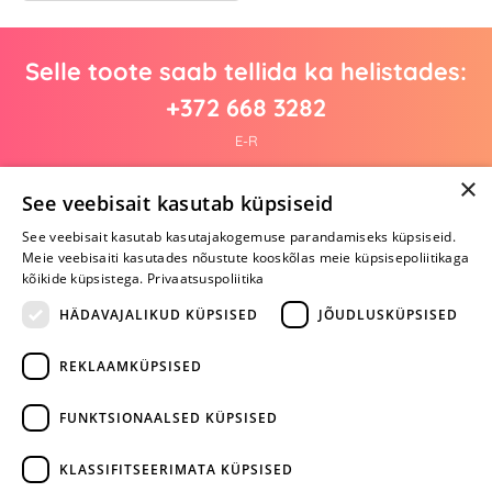
Selle toote saab tellida ka helistades:
+372 668 3282
E-R
×
See veebisait kasutab küpsiseid
Arvustusi veel pole
See veebisait kasutab kasutajakogemuse parandamiseks küpsiseid.
Ole esimene!
Meie veebisaiti kasutades nõustute kooskõlas meie küpsisepoliitikaga
kõikide küpsistega.
Privaatsuspoliitika
Kirjuta arvustus ja SAA KINGITUS!
HÄDAVAJALIKUD KÜPSISED
JÕUDLUSKÜPSISED
REKLAAMKÜPSISED
ARA JÄTA
MÄNGIMIST
FUNKTSIONAALSED KÜPSISED
+372 668 3282
KLASSIFITSEERIMATA KÜPSISED
info@yesyes.ee