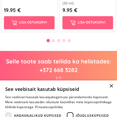
(50 ml)
19.95 €
9.95 €
LISA OSTUKORVI
LISA OSTUKORVI
Selle toote saab tellida ka helistades:
+372 668 3282
E-R
×
See veebisait kasutab küpsiseid
See veebisait kasutab kasutajakogemuse parandamiseks küpsiseid.
Arvustusi veel pole
Meie veebisaiti kasutades nõustute kooskõlas meie küpsisepoliitikaga
Ole esimene!
kõikide küpsistega.
Privaatsuspoliitika
Kirjuta arvustus ja SAA KINGITUS!
HÄDAVAJALIKUD KÜPSISED
JÕUDLUSKÜPSISED