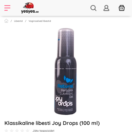
Libestid
Vaginaalsed libestid
Klassikaline libesti Joy Drops (100 ml)
Jäta tagasisidet