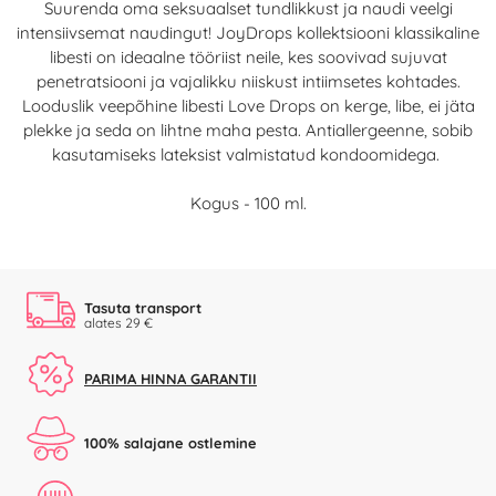
Suurenda oma seksuaalset tundlikkust ja naudi veelgi
intensiivsemat naudingut! JoyDrops kollektsiooni klassikaline
libesti on ideaalne tööriist neile, kes soovivad sujuvat
penetratsiooni ja vajalikku niiskust intiimsetes kohtades.
Looduslik veepõhine libesti Love Drops on kerge, libe, ei jäta
plekke ja seda on lihtne maha pesta. Antiallergeenne, sobib
kasutamiseks lateksist valmistatud kondoomidega.
Kogus - 100 ml.
Tasuta transport
alates 29 €
PARIMA HINNA GARANTII
100% salajane ostlemine