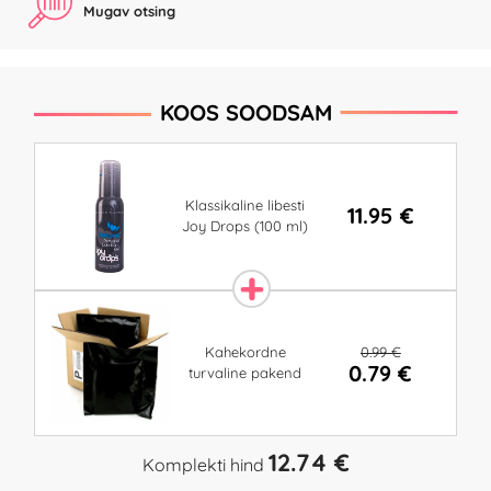
Mugav otsing
KOOS SOODSAM
Klassikaline libesti
11.95 €
Joy Drops (100 ml)
0.99 €
Kahekordne
0.79 €
turvaline pakend
12.74 €
Komplekti hind