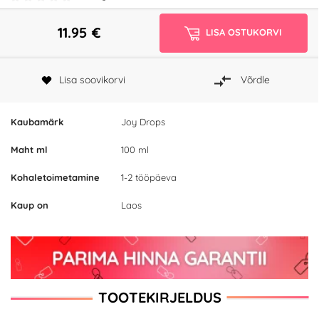
11.95
€
LISA OSTUKORVI
Lisa soovikorvi
Võrdle
Kaubamärk
Joy Drops
Maht ml
100 ml
Kohaletoimetamine
1-2 tööpäeva
Kaup on
Laos
TOOTEKIRJELDUS