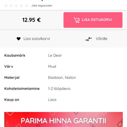
Jäta tagasisidet
12.95
€
LISA OSTUKORVI
Lisa soovikorvi
Võrdle
Kaubamärk
Le Desir
Värv
Must
Materjal
Elastaan, Nailon
Kohaletoimetamine
1-2 tööpäeva
Kaup on
Laos