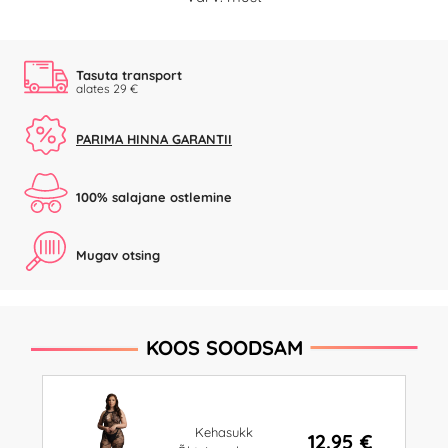
Tasuta transport
alates 29 €
PARIMA HINNA GARANTII
100% salajane ostlemine
Mugav otsing
KOOS SOODSAM
Kehasukk
12.95 €