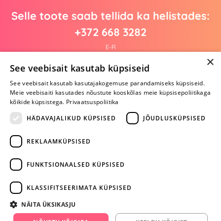
Selle toote saab tellida ka helistades:
+372 668 3282
E-R
×
See veebisait kasutab küpsiseid
See veebisait kasutab kasutajakogemuse parandamiseks küpsiseid.
Arvustusi veel pole
Meie veebisaiti kasutades nõustute kooskõlas meie küpsisepoliitikaga
Ole esimene!
kõikide küpsistega.
Privaatsuspoliitika
Kirjuta arvustus ja SAA KINGITUS!
HÄDAVAJALIKUD KÜPSISED
JÕUDLUSKÜPSISED
REKLAAMKÜPSISED
ARA JÄTA
MÄNGIMIST
FUNKTSIONAALSED KÜPSISED
+372 668 3282
KLASSIFITSEERIMATA KÜPSISED
info@yesyes.ee
NÄITA ÜKSIKASJU
facebook.com/yesyes.ee