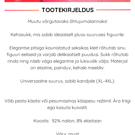
TOOTEKIRJELDUS
Muutu võrgutavaks õhtujumalannaks!
Kehasukk, mis sobib ideaalselt pluss-suuruses figuurile.
Elegantse pitsiga kaunistatud seksikas kleit rõhutab sinu
figuuri eeliseid ja varjab delikaatselt puudusi. Sukk rõhutab
rinda ning näeb väga elegantne ja luksuslik välja. Materjal
on elastne, painduv, kehale meeldiv.
Universaalne suurus, sobib kandjale (XL-4XL).
Võib pesta käsitsi või pesumasinas käsipesu režiimil. Ära triigi
ega kasuta kuivatit.
Koostis: 92% nailon, 8% elastaan
Värv: must