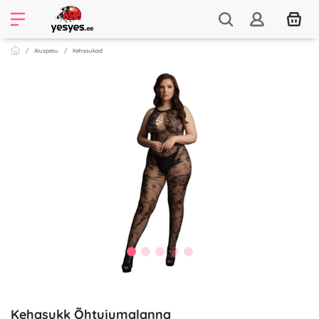
Aluspesu
Kehasukad
Kehasukk Õhtujumalanna