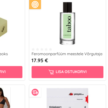
jaoks
Feromoonparfüüm meestele Võrgutaja
17.95 €
RVI
LISA OSTUKORVI