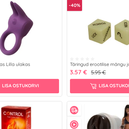
-40%
s Lilla ulakas
Täringud erootilise mängu 
3.57 €
5.95 €
LISA OSTUKORVI
LISA OSTUKO