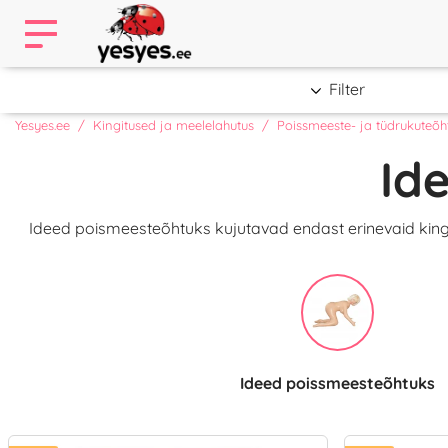
Filter
Yesyes.ee
Kingitused ja meelelahutus
Poissmeeste- ja tüdrukuteõh
Id
Ideed poismeesteõhtuks kujutavad endast erinevaid kingi
Ideed poissmeesteõhtuks