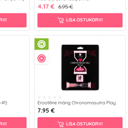
4.17 €
6.95 €
RVI
LISA OSTUKORVI
-41)
Erootiline mäng Chronomasutra Play
7.95 €
RVI
LISA OSTUKORVI