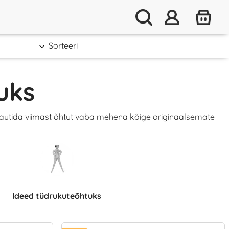
Sorteeri
uks
 nautida viimast õhtut vaba mehena kõige originaalsemate
Ideed tüdrukuteõhtuks