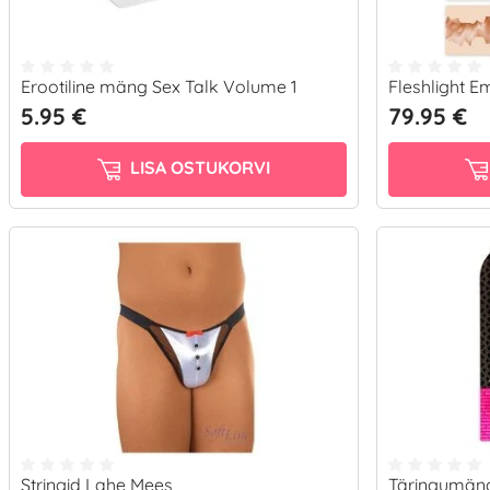
Erootiline mäng Sex Talk Volume 1
Fleshlight Em
5.95 €
79.95 €
LISA OSTUKORVI
Stringid Lahe Mees
Täringumäng