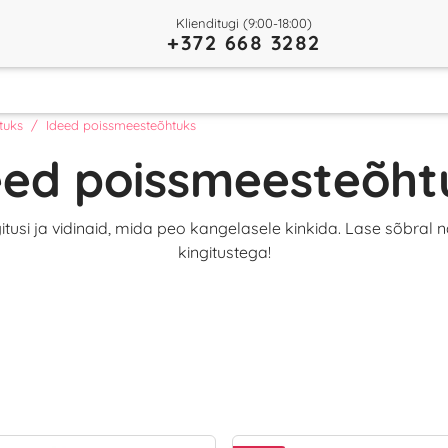
Klienditugi (9:00-18:00)
+372 668 3282
tuks
Ideed poissmeesteõhtuks
eed poissmeesteõht
tusi ja vidinaid, mida peo kangelasele kinkida. Lase sõbral
kingitustega!