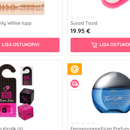
ily Willise tupp
Sussid Tissid
19.95 €
LISA OSTUKORVI
LISA OSTUKO
 Kirglik öö
Feromoonparfüüm Parfum 