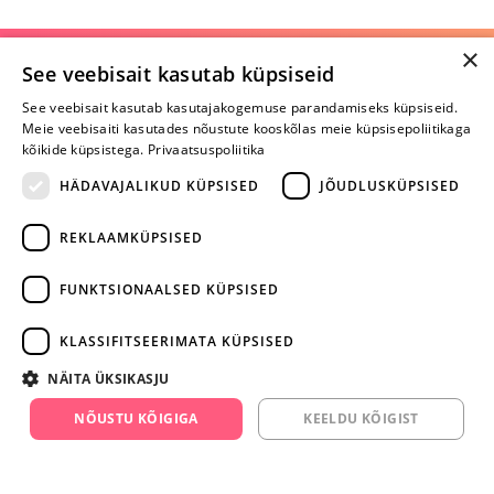
×
Selle toote saab tellida ka helistades:
See veebisait kasutab küpsiseid
+372 668 3282
See veebisait kasutab kasutajakogemuse parandamiseks küpsiseid.
Meie veebisaiti kasutades nõustute kooskõlas meie küpsisepoliitikaga
E-R
kõikide küpsistega.
Privaatsuspoliitika
HÄDAVAJALIKUD KÜPSISED
JÕUDLUSKÜPSISED
Arvustusi veel pole
REKLAAMKÜPSISED
Ole esimene!
FUNKTSIONAALSED KÜPSISED
Kirjuta arvustus ja SAA KINGITUS!
KLASSIFITSEERIMATA KÜPSISED
ARA JÄTA
NÄITA ÜKSIKASJU
MÄNGIMIST
NÕUSTU KÕIGIGA
KEELDU KÕIGIST
+372 668 3282
info@yesyes.ee