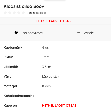
Klaasist dildo Soov
Jäta tagasisidet
HETKEL LAOST OTSAS
Lisa soovikorvi
Võrdle
Kaubamärk
Glas
Pikkus
17cm
Läbimõõt
3,5cm
Värv
Läbipaistev
Materjal
Klaas
Kohaletoimetamine
-
Kaup on
HETKEL LAOST OTSAS