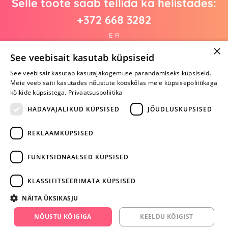
Selle toote saab tellida ka helistades:
+372 668 3282
E-R
×
See veebisait kasutab küpsiseid
See veebisait kasutab kasutajakogemuse parandamiseks küpsiseid.
Arvustusi veel pole
Meie veebisaiti kasutades nõustute kooskõlas meie küpsisepoliitikaga
Ole esimene!
kõikide küpsistega.
Privaatsuspoliitika
Kirjuta arvustus ja SAA KINGITUS!
HÄDAVAJALIKUD KÜPSISED
JÕUDLUSKÜPSISED
REKLAAMKÜPSISED
ARA JÄTA
MÄNGIMIST
FUNKTSIONAALSED KÜPSISED
+372 668 3282
KLASSIFITSEERIMATA KÜPSISED
info@yesyes.ee
NÄITA ÜKSIKASJU
facebook.com/yesyes.ee
NÕUSTU KÕIGIGA
KEELDU KÕIGIST