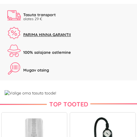
Tasuta transport
alates 29 €
PARIMA HINNA GARANTII
100% salajane ostlemine
Mugav otsing
TOP TOOTED