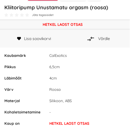
Kliitoripump Unustamatu orgasm (roosa)
Jäta tagasisidet
HETKEL LAOST OTSAS
Lisa soovikorvi
Võrdle
Kaubamärk
CalExotics
Pikkus
6,5cm
Läbimõõt
4cm
Värv
Roosa
Materjal
Silikoon, ABS
Kohaletoimetamine
-
Kaup on
HETKEL LAOST OTSAS