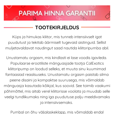
TOOTEKIRJELDUS
Küps ja himukas kliitor, mis tunneb intensiivselt igat
puudutust ja tekitab äärmiselt tugevaid aistinguid. Sellist
muljetavaldavat naudingut saad nautida kliitoripumba abil.
Unustamatu orgasm, mis kindlasti ei lase voodis igavleda.
Populaarse erootiliste mänguasjade tootja CalExotics
kliitoripump on loodud selleks, et muuta sinu kuumimad
fantaasiad reaalsuseks. Unustamatu orgasm paistab silma
peene disaini ja kompaktse suurusega, mis võimaldab
mänguasja kasutada kõikjal, kus soovid. See toimib vaakumi
põhimõttel, mis aitab verel kliitorisse voolata ja muudab selle
veelgi tundlikumaks ning iga puudutuse palju meeldivamaks
ja intensiivsemaks.
Pumbal on õhu väljalaskeklapp, mis võimaldab endal