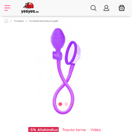
Pumbad
Pumbad kliitorile ja tupele
-5%
Allahindlus
Tasuta tarne
Video