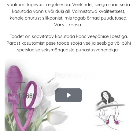
vaakumi tugevust reguleerida. Veekindel, seega saad seda
kasutada vannis või duši all. Valmistatud kvaliteetsest,
kehale ohutust silikoonist, mis tagab õrnad puudutused.
Värv - roosa.
Toodet on soovitatav kasutada koos veepõhise libestiga.
Pärast kasutamist pese toode sooja vee ja seebiga või pühi
spetsiaalse seksmänguasja puhastusvahendiga.
Play
Video