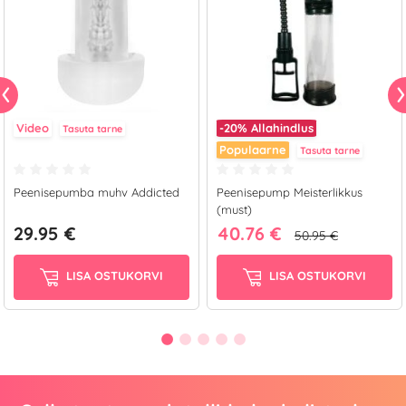
Video
-20%
Allahindlus
Tasuta tarne
Populaarne
Tasuta tarne
Peenisepumba muhv Addicted
Peenisepump Meisterlikkus
(must)
29.95 €
40.76 €
50.95 €
LISA OSTUKORVI
LISA OSTUKORVI