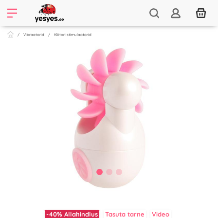
Vibraatorid
Kliitori stimulaatorid
-40%
Allahindlus
Tasuta tarne
Video