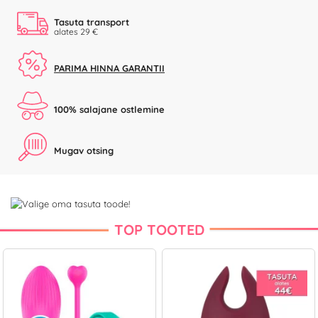
Tasuta transport
alates 29 €
PARIMA HINNA GARANTII
100% salajane ostlemine
Mugav otsing
TOP TOOTED