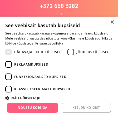
+372 668 3282
E-R
×
See veebisait kasutab küpsiseid
See veebisait kasutab kasutajakogemuse parandamiseks küpsiseid.
Arvustusi veel pole
Meie veebisaiti kasutades nõustute kooskõlas meie küpsisepoliitikaga
Ole esimene!
kõikide küpsistega.
Privaatsuspoliitika
Kirjuta arvustus ja SAA KINGITUS!
HÄDAVAJALIKUD KÜPSISED
JÕUDLUSKÜPSISED
REKLAAMKÜPSISED
ARA JÄTA
MÄNGIMIST
FUNKTSIONAALSED KÜPSISED
+372 668 3282
KLASSIFITSEERIMATA KÜPSISED
info@yesyes.ee
NÄITA ÜKSIKASJU
facebook.com/yesyes.ee
NÕUSTU KÕIGIGA
KEELDU KÕIGIST
Instagram/yesyes.ee