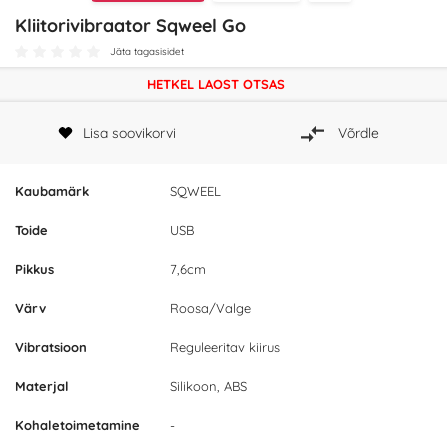
Kliitorivibraator Sqweel Go
Jäta tagasisidet
HETKEL LAOST OTSAS
Lisa soovikorvi
Võrdle
Kaubamärk
SQWEEL
Toide
USB
Pikkus
7,6cm
Värv
Roosa/Valge
Vibratsioon
Reguleeritav kiirus
Materjal
Silikoon, ABS
Kohaletoimetamine
-