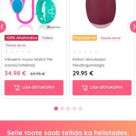
-50%
Allahindlus
Video
Populaarne
Tasuta tarne
Tasuta tarne
Vibreeriv muna Watch Me
Kliitori stimulaator
(roosa/roheline)
Naudingumaagia
34.98 €
29.95 €
69.95 €
LISA OSTUKORVI
LISA OSTUKORVI
Selle toote saab tellida ka helistades: