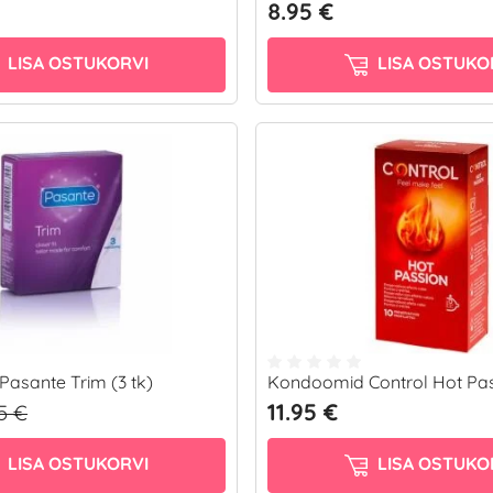
8.95 €
LISA OSTUKORVI
LISA OSTUKO
asante Trim (3 tk)
Kondoomid Control Hot Pass
11.95 €
95 €
LISA OSTUKORVI
LISA OSTUKO