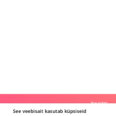
Poe kohta
See veebisait kasutab küpsiseid
Meist