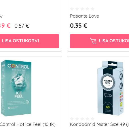
ow
Pasante Love
49 €
0.35 €
0.67 €
LISA OSTUKORVI
LISA OSTUKO
ntrol Hot Ice Feel (10 tk)
Kondoomid Mister Size 49 (1