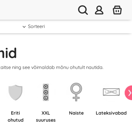
Sorteeri
mid
itse ning see võimaldab mõnu ohutult nautida.
Eriti
XXL
Naiste
Lateksivabad
ohutud
suuruses