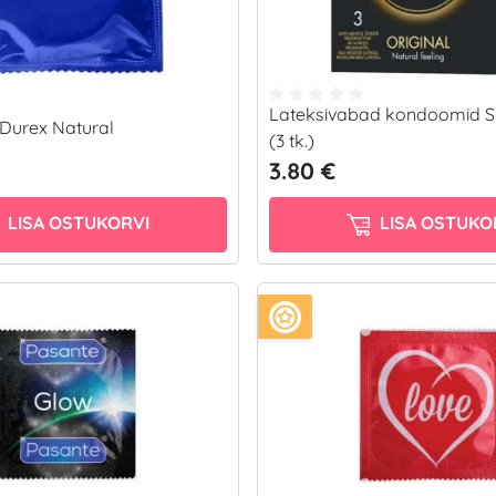
Lateksivabad kondoomid S
Durex Natural
(3 tk.)
3.80 €
LISA OSTUKORVI
LISA OSTUKO