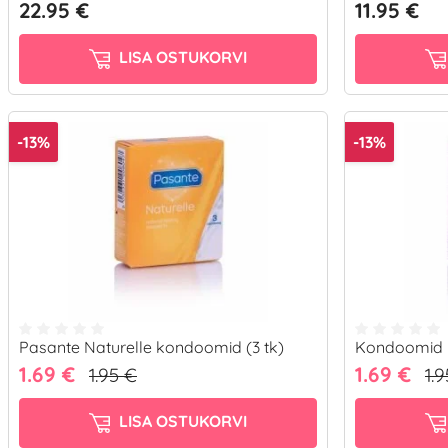
22.95 €
11.95 €
LISA OSTUKORVI
-13%
-13%
Pasante Naturelle kondoomid (3 tk)
Kondoomid P
1.69 €
1.69 €
1.95 €
1.
LISA OSTUKORVI