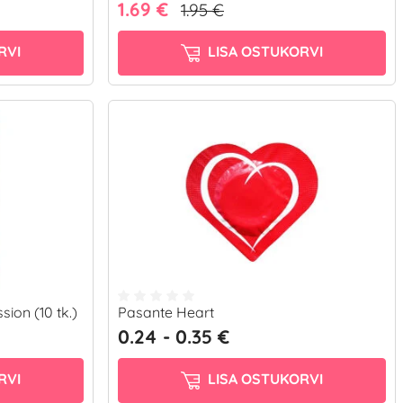
1.69 €
1.95 €
RVI
LISA OSTUKORVI
ion (10 tk.)
Pasante Heart
0.24 - 0.35 €
RVI
LISA OSTUKORVI