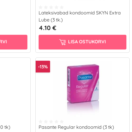
Lateksivabad kondoomid SKYN Extra
Lube (3 tk.)
4.10 €
RVI
LISA OSTUKORVI
-13%
0 tk)
Pasante Regular kondoomid (3 tk)