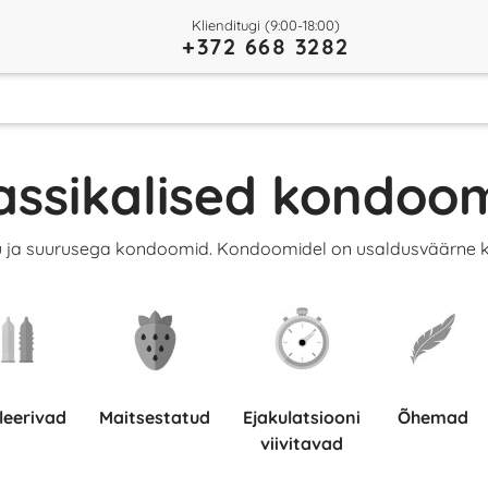
Klienditugi (9:00-18:00)
+372 668 3282
assikalised kondoo
ju ja suurusega kondoomid. Kondoomidel on usaldusväärne ka
uleerivad
Maitsestatud
Ejakulatsiooni
Õhemad
viivitavad