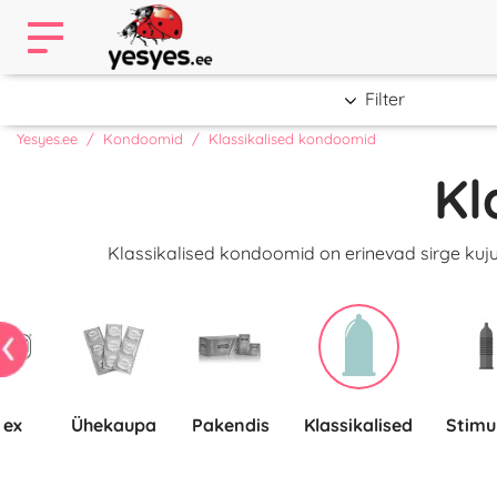
Filter
Yesyes.ee
Kondoomid
Klassikalised kondoomid
Kl
Klassikalised kondoomid on erinevad sirge ku
rex
Ühekaupa
pakendis
Klassikalised
Stim