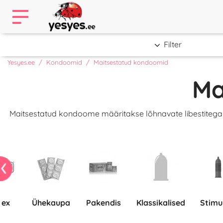
Filter
Yesyes.ee
Kondoomid
Maitsestatud kondoomid
Ma
Maitsestatud kondoome määritakse lõhnavate libestitega 
rex
Ühekaupa
pakendis
Klassikalised
Stim