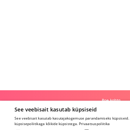
Poe kohta
See veebisait kasutab küpsiseid
Meist
See veebisait kasutab kasutajakogemuse parandamiseks küpsiseid. 
Koostöö
küpsisepoliitikaga kõikide küpsistega.
Privaatsuspoliitika
Tagasiside