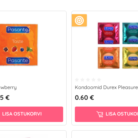
awberry
Kondoomid Durex Pleasure Fr
35 €
0.60 €
LISA OSTUKORVI
LISA OSTUKO