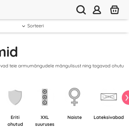
Sorteeri
mid
akuvad teie armumängudele mängulisust ning tagavad ohutu
Eriti
XXL
Naiste
Lateksivabad
ohutud
suuruses