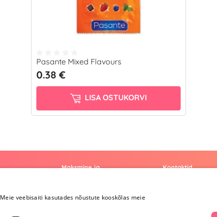
Pasante Mixed Flavours
0.38 €
LISA OSTUKORVI
Maksmine ja
Kontaktid
kohaletoimetamine
+372 
Meie veebisaiti kasutades nõustute kooskõlas meie
Maksmine ja
kohaletoimetamine
info@yesye