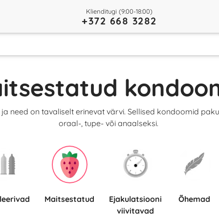
Klienditugi (9:00-18:00)
+372 668 3282
itsestatud kondoo
ja need on tavaliselt erinevat värvi. Sellised kondoomid p
oraal-, tupe- või anaalseksi.
uleerivad
Maitsestatud
Ejakulatsiooni
Õhemad
viivitavad