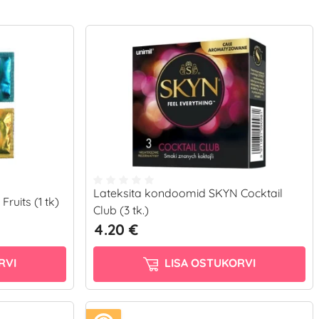
Lateksita kondoomid SKYN Cocktail
uits (1 tk)
Club (3 tk.)
4.20 €
RVI
LISA OSTUKORVI