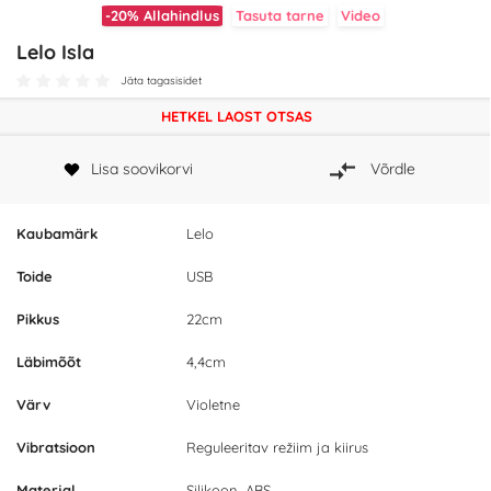
-20%
Allahindlus
Tasuta tarne
Video
Lelo Isla
Jäta tagasisidet
HETKEL LAOST OTSAS
Lisa soovikorvi
Võrdle
Kaubamärk
Lelo
Toide
USB
Pikkus
22cm
Läbimõõt
4,4cm
Värv
Violetne
Vibratsioon
Reguleeritav režiim ja kiirus
Materjal
Silikoon, ABS