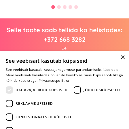
Selle toote saab tellida ka helistades:
+372 668 3282
E-R
×
See veebisait kasutab küpsiseid
See veebisait kasutab kasutajakogemuse parandamiseks küpsiseid.
Arvustusi veel pole
Meie veebisaiti kasutades nõustute kooskõlas meie küpsisepoliitikaga
Ole esimene!
kõikide küpsistega.
Privaatsuspoliitika
Kirjuta arvustus ja SAA KINGITUS!
HÄDAVAJALIKUD KÜPSISED
JÕUDLUSKÜPSISED
REKLAAMKÜPSISED
ARA JÄTA
MÄNGIMIST
FUNKTSIONAALSED KÜPSISED