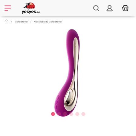
Vibraatorid
Klassikalised vibraatorid