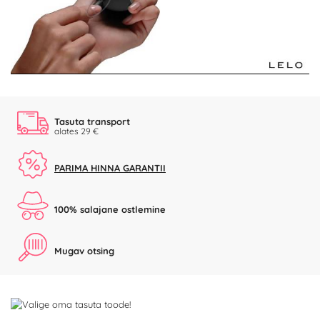
Video
Tasuta transport
alates 29 €
PARIMA HINNA GARANTII
100% salajane ostlemine
Mugav otsing