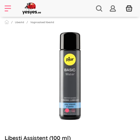
Libestid
Vaginaalsed libestid
Libesti Assistent (100 ml)