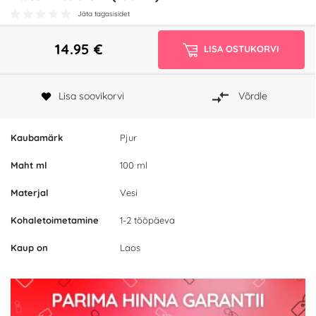
Jäta tagasisidet
14.95
€
LISA OSTUKORVI
Lisa soovikorvi
Võrdle
Kaubamärk
Pjur
Maht ml
100 ml
Materjal
Vesi
Kohaletoimetamine
1-2 tööpäeva
Kaup on
Laos