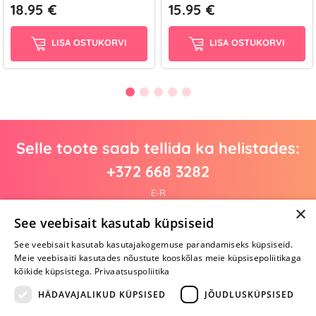
18.95 €
15.95 €
LISA OSTUKORVI
LISA OSTUKORVI
Selle toote saab tellida ka helistades:
+372 668 3282
E-R
×
See veebisait kasutab küpsiseid
See veebisait kasutab kasutajakogemuse parandamiseks küpsiseid.
Arvustusi veel pole
Meie veebisaiti kasutades nõustute kooskõlas meie küpsisepoliitikaga
Ole esimene!
kõikide küpsistega.
Privaatsuspoliitika
Kirjuta arvustus ja SAA KINGITUS!
HÄDAVAJALIKUD KÜPSISED
JÕUDLUSKÜPSISED