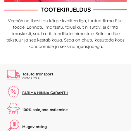
TOOTEKIRJELDUS
Veepõhine libesti on kõrge kvaliteediga, tuntud firma Pjur
toode. Lõhnatu, maitsetu, täiuslikult niisutav, ei ärrita
limaskesti, sobib eriti tundlikele inimestele. Sellel on libe
tekstuur ja see kestab kaua. Seda on ohutu kasutada koos
kondoomide ja seksmänguasjadega.
Tasuta transport
alates 29 €
PARIMA HINNA GARANTII
100% salajane ostlemine
Mugav otsing