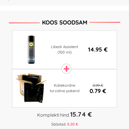
KOOS SOODSAM
Libesti Assistent
14.95 €
(100 ml)
0.99 €
Kahekordne
0.79 €
turvaline pakend
15.74 €
Komplekti hind
Säästad:
0.20 €