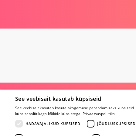
Poe kohta
See veebisait kasutab küpsiseid
See veebisait kasutab kasutajakogemuse parandamiseks küpsiseid. 
Meist
küpsisepoliitikaga kõikide küpsistega.
Privaatsuspoliitika
Koostöö
Tagasiside
HÄDAVAJALIKUD KÜPSISED
JÕUDLUSKÜPSISED
Küsimused
Erootiline ajakir