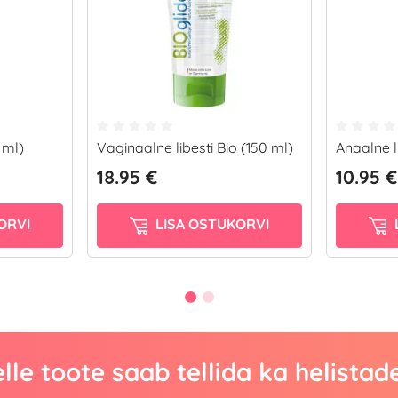
 ml)
Vaginaalne libesti Bio (150 ml)
Anaalne l
18.95 €
10.95 €
ORVI
LISA OSTUKORVI
lle toote saab tellida ka helistad