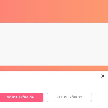
×
668 3282
NÕUSTU KÕIGIGA
KEELDU KÕIGIST
s.ee
om/yesyes.ee