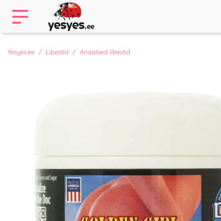
Yesyes.ee
Libestid
Anaalsed libestid