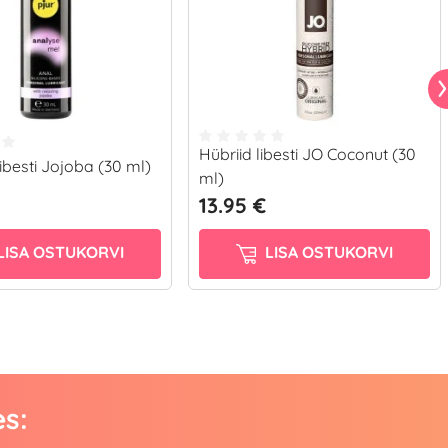
Hübriid libesti JO Coconut (30
ibesti Jojoba (30 ml)
ml)
13.95 €
LISA OSTUKORVI
LISA OSTUKORVI
es: