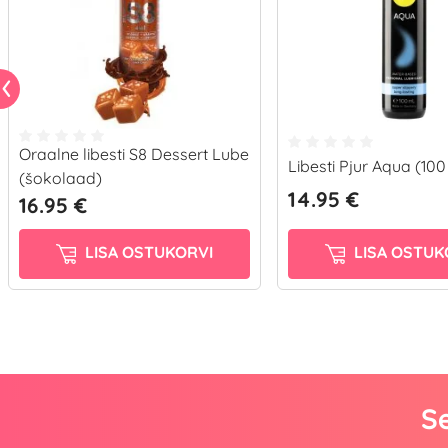
Oraalne libesti S8 Dessert Lube
Libesti Pjur Aqua (100
(šokolaad)
14.95 €
16.95 €
LISA OSTUKORVI
LISA OSTUK
Se