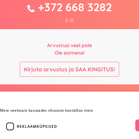
+372 668 3282
E-R
Arvustusi veel pole
Ole esimene!
Kirjuta arvustus ja SAA KINGITUS!
Maksmine ja
Kontaktid
kohaletoimetamine
Meie veebisaiti kasutades nõustute kooskõlas meie
+372 
Maksmine ja
kohaletoimetamine
REKLAAMKÜPSISED
info@yesye
Kauba tagastamine
i
Konfidentsiaalsus
facebook.c