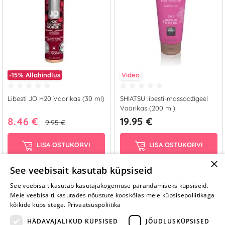
-15%
Allahindlus
Video
Libesti JO H20 Vaarikas (30 ml)
SHIATSU libesti-massaažigeel
Vaarikas (200 ml)
8.46 €
19.95 €
9.95 €
LISA OSTUKORVI
LISA OSTUKORVI
×
See veebisait kasutab küpsiseid
See veebisait kasutab kasutajakogemuse parandamiseks küpsiseid.
Näita rohkem
Meie veebisaiti kasutades nõustute kooskõlas meie küpsisepoliitikaga
›
kõikide küpsistega.
Privaatsuspoliitika
1
2
HÄDAVAJALIKUD KÜPSISED
JÕUDLUSKÜPSISED