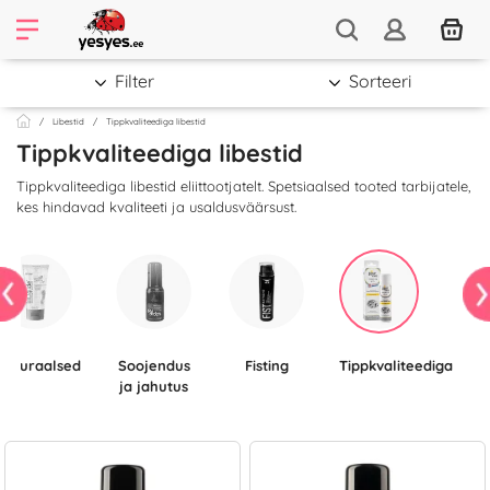
Filter
Sorteeri
Libestid
Tippkvaliteediga libestid
Tippkvaliteediga libestid
Tippkvaliteediga libestid eliittootjatelt. Spetsiaalsed tooted tarbijatele,
kes hindavad kvaliteeti ja usaldusväärsust.
Naturaalsed
Soojendus
Fisting
Tippkvaliteediga
ja jahutus