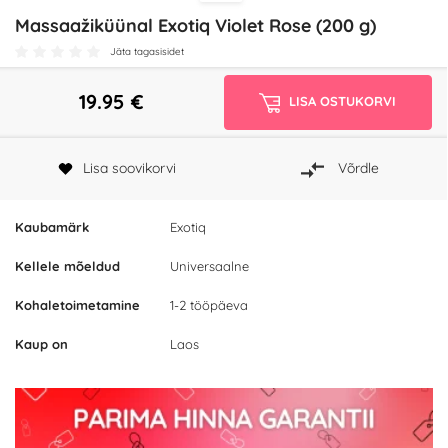
Massaažiküünal Exotiq Violet Rose (200 g)
Jäta tagasisidet
19.95
€
LISA OSTUKORVI
Lisa soovikorvi
Võrdle
Kaubamärk
Exotiq
Kellele mõeldud
Universaalne
Kohaletoimetamine
1-2 tööpäeva
Kaup on
Laos