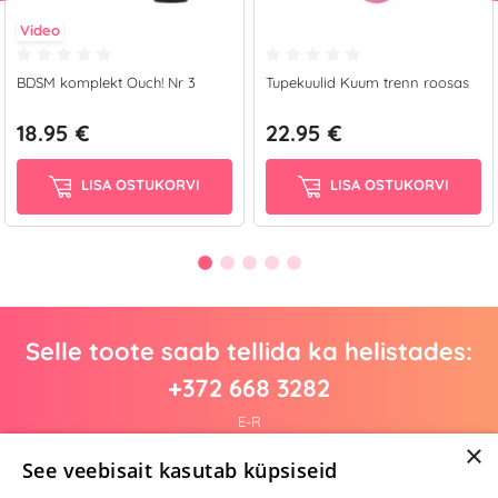
Video
BDSM komplekt Ouch! Nr 3
Tupekuulid Kuum trenn roosas
18.95 €
22.95 €
LISA OSTUKORVI
LISA OSTUKORVI
Selle toote saab tellida ka helistades:
+372 668 3282
E-R
×
See veebisait kasutab küpsiseid