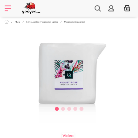
Muu
Sensuaalse massaaži jaoks
Massaažiküünlad
Video