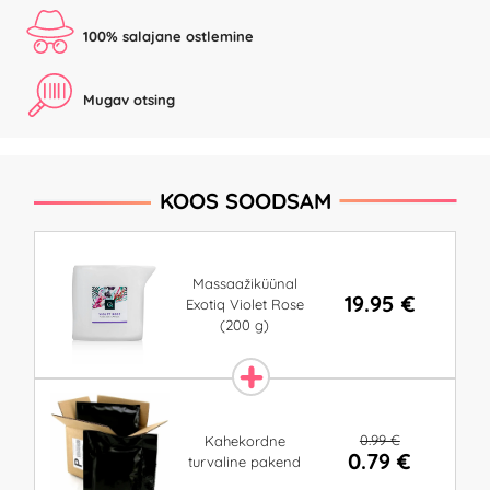
100% salajane ostlemine
Mugav otsing
KOOS SOODSAM
Massaažiküünal
19.95 €
Exotiq Violet Rose
(200 g)
0.99 €
Kahekordne
0.79 €
turvaline pakend