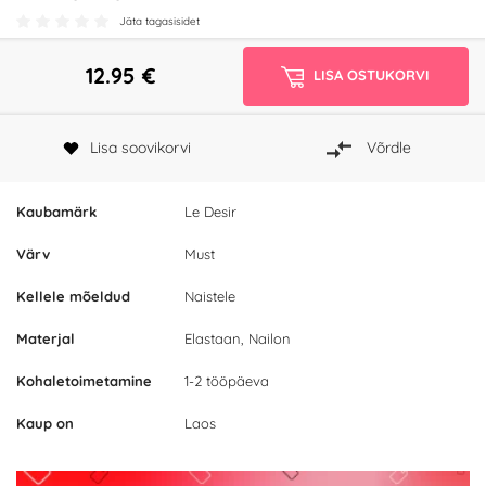
Jäta tagasisidet
12.95
€
LISA OSTUKORVI
Lisa soovikorvi
Võrdle
Kaubamärk
Le Desir
Värv
Must
Kellele mõeldud
Naistele
Materjal
Elastaan, Nailon
Kohaletoimetamine
1-2 tööpäeva
Kaup on
Laos