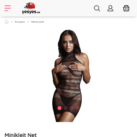
Aluspesu
Kehasukad
Minikleit Net