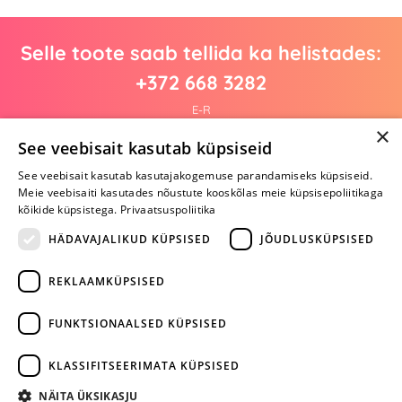
Selle toote saab tellida ka helistades:
+372 668 3282
E-R
×
See veebisait kasutab küpsiseid
See veebisait kasutab kasutajakogemuse parandamiseks küpsiseid.
Arvustusi veel pole
Meie veebisaiti kasutades nõustute kooskõlas meie küpsisepoliitikaga
Ole esimene!
kõikide küpsistega.
Privaatsuspoliitika
Kirjuta arvustus ja SAA KINGITUS!
HÄDAVAJALIKUD KÜPSISED
JÕUDLUSKÜPSISED
REKLAAMKÜPSISED
ARA JÄTA
MÄNGIMIST
FUNKTSIONAALSED KÜPSISED
+372 668 3282
KLASSIFITSEERIMATA KÜPSISED
info@yesyes.ee
NÄITA ÜKSIKASJU