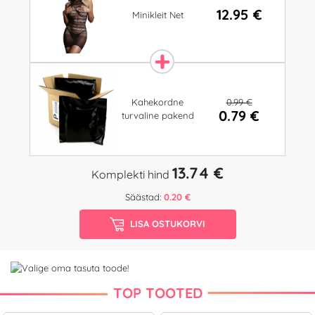
12.95 €
Minikleit Net
0.99 €
Kahekordne
0.79 €
turvaline pakend
13.74 €
Komplekti hind
Säästad:
0.20 €
LISA OSTUKORVI
TOP TOOTED