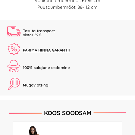
Vöökoha ümbermõõt: 61-85 cm
Puusaümbermõõt: 88-112 cm
Tasuta transport
alates 29 €
PARIMA HINNA GARANTII
100% salajane ostlemine
Mugav otsing
KOOS SOODSAM