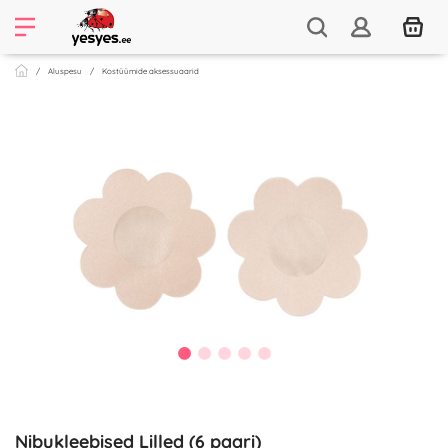
Aluspesu
Kostüümide aksessuaarid
Nibukleebised Lilled (6 paari)