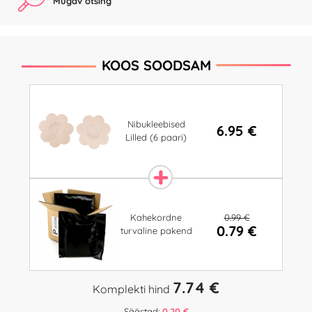
Mugav otsing
KOOS SOODSAM
Nibukleebised
6.95 €
Lilled (6 paari)
0.99 €
Kahekordne
0.79 €
turvaline pakend
7.74 €
Komplekti hind
Säästad:
0.20 €