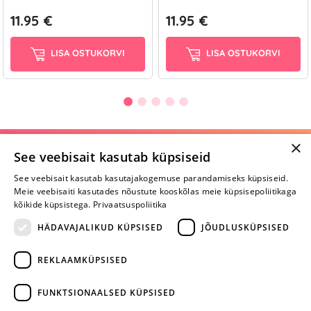
11.95 €
11.95 €
LISA OSTUKORVI
LISA OSTUKORVI
×
Selle toote saab tellida ka helistades:
See veebisait kasutab küpsiseid
+372 668 3282
See veebisait kasutab kasutajakogemuse parandamiseks küpsiseid.
Meie veebisaiti kasutades nõustute kooskõlas meie küpsisepoliitikaga
E-R
kõikide küpsistega.
Privaatsuspoliitika
HÄDAVAJALIKUD KÜPSISED
JÕUDLUSKÜPSISED
Arvustusi veel pole
REKLAAMKÜPSISED
Ole esimene!
FUNKTSIONAALSED KÜPSISED
Kirjuta arvustus ja SAA KINGITUS!