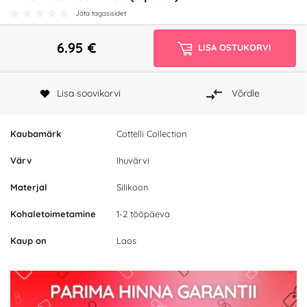
Jäta tagasisidet
6.95
€
LISA OSTUKORVI
Lisa soovikorvi
Võrdle
Kaubamärk
Cottelli Collection
Värv
Ihuvärvi
Materjal
Silikoon
Kohaletoimetamine
1-2 tööpäeva
Kaup on
Laos