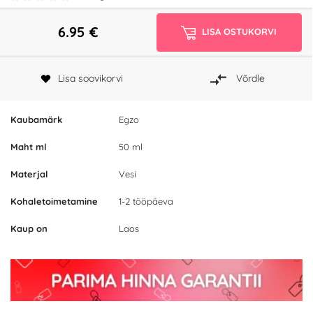
6.95
€
LISA OSTUKORVI
Lisa soovikorvi
Võrdle
Kaubamärk
Egzo
Maht ml
50 ml
Materjal
Vesi
Kohaletoimetamine
1-2 tööpäeva
Kaup on
Laos