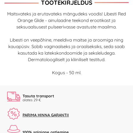
TOOTEKIRJELDUS
Maitsvateks ja erutavateks mängudeks voodis! Libesti Red
Orange Glide - ainulaadne teekond erootikast ja
seksuaalsusest pulseerivasse avastuste maailma.
Libesti on veepõhine, meeldiva maitse ja aroomiga ning
kauapüsiv. Sobib vaginaalseks ja oraalseksiks, seda saab
kasutada ka latekskondoomide ja seksleludega.
Dermatoloogiliselt ja kliiniliselt testitud.
Kogus - 50 ml.
Tasuta transport
alates 29 €
PARIMA HINNA GARANTII
100% salajane ostlemine