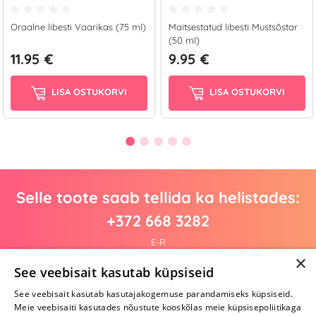
Oraalne libesti Vaarikas (75 ml)
Maitsestatud libesti Mustsõstar
(50 ml)
11.95 €
9.95 €
LISA OSTUKORVI
LISA OSTUKORVI
Selle toote saab tellida ka helistades:
+372 668 3282
E-R
×
See veebisait kasutab küpsiseid
See veebisait kasutab kasutajakogemuse parandamiseks küpsiseid.
Arvustusi veel pole
Meie veebisaiti kasutades nõustute kooskõlas meie küpsisepoliitikaga
Ole esimene!