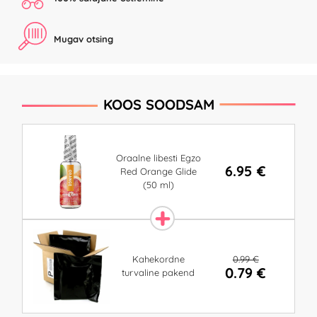
Mugav otsing
KOOS SOODSAM
Oraalne libesti Egzo
6.95 €
Red Orange Glide
(50 ml)
0.99 €
Kahekordne
0.79 €
turvaline pakend