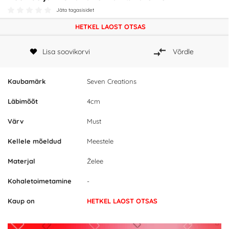
Jäta tagasisidet
HETKEL LAOST OTSAS
Lisa soovikorvi
Võrdle
Kaubamärk
Seven Creations
Läbimõõt
4cm
Värv
Must
Kellele mõeldud
Meestele
Materjal
Želee
Kohaletoimetamine
-
Kaup on
HETKEL LAOST OTSAS