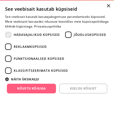
×
Selle toote saab tellida ka helistades:
See veebisait kasutab küpsiseid
+372 668 3282
See veebisait kasutab kasutajakogemuse parandamiseks küpsiseid.
Meie veebisaiti kasutades nõustute kooskõlas meie küpsisepoliitikaga
E-R
kõikide küpsistega.
Privaatsuspoliitika
HÄDAVAJALIKUD KÜPSISED
JÕUDLUSKÜPSISED
Arvustusi veel pole
REKLAAMKÜPSISED
Ole esimene!
FUNKTSIONAALSED KÜPSISED
Kirjuta arvustus ja SAA KINGITUS!
KLASSIFITSEERIMATA KÜPSISED
ARA JÄTA
NÄITA ÜKSIKASJU
MÄNGIMIST
NÕUSTU KÕIGIGA
KEELDU KÕIGIST
+372 668 3282
info@yesyes.ee
facebook.com/yesyes.ee