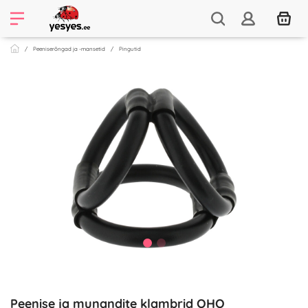
Peeniserõngad ja -mansetid
Pingutid
Peenise ja munandite klambrid OHO