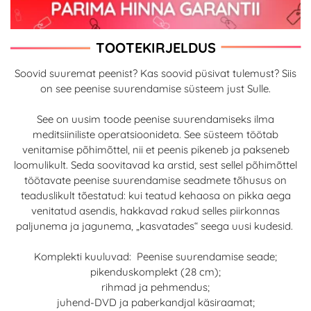
TOOTEKIRJELDUS
Soovid suuremat peenist? Kas soovid püsivat tulemust? Siis
on see peenise suurendamise süsteem just Sulle.
See on uusim toode peenise suurendamiseks ilma
meditsiiniliste operatsioonideta. See süsteem töötab
venitamise põhimõttel, nii et peenis pikeneb ja pakseneb
loomulikult. Seda soovitavad ka arstid, sest sellel põhimõttel
töötavate peenise suurendamise seadmete tõhusus on
teaduslikult tõestatud: kui teatud kehaosa on pikka aega
venitatud asendis, hakkavad rakud selles piirkonnas
paljunema ja jagunema, „kasvatades“ seega uusi kudesid.
Komplekti kuuluvad: Peenise suurendamise seade;
pikenduskomplekt (28 cm);
rihmad ja pehmendus;
juhend-DVD ja paberkandjal käsiraamat;