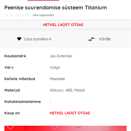
Peenise suurendamise süsteem Titanium
Jäta tagasisidet
HETKEL LAOST OTSAS
Lisa soovikorvi
Võrdle
Kaubamärk
Jes-Extender
Värv
Valge
Kellele mõeldud
Meestele
Materjal
Silikoon, ABS, Metall
Kohaletoimetamine
-
Kaup on
HETKEL LAOST OTSAS