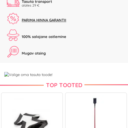
Tasuta transport
alates 29 €
PARIMA HINNA GARANTII
100% salajane ostlemine
Mugav otsing
TOP TOOTED