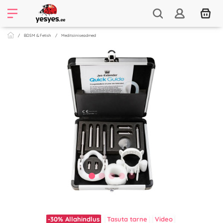
BDSM & Fetish
Meditsiiniseadmed
-30%
Allahindlus
Tasuta tarne
Video