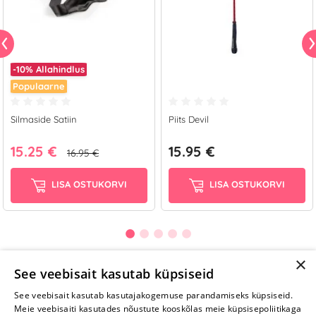
-10%
Allahindlus
Populaarne
Silmaside Satiin
Piits Devil
15.25 €
15.95 €
16.95 €
LISA OSTUKORVI
LISA OSTUKORVI
×
See veebisait kasutab küpsiseid
Selle toote saab tellida ka helistades:
See veebisait kasutab kasutajakogemuse parandamiseks küpsiseid.
Meie veebisaiti kasutades nõustute kooskõlas meie küpsisepoliitikaga
+372 668 3282