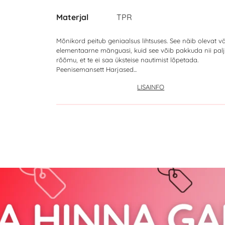
Materjal
TPR
Mõnikord peitub geniaalsus lihtsuses. See näib olevat vä
elementaarne mänguasi, kuid see võib pakkuda nii pal
rõõmu, et te ei saa üksteise nautimist lõpetada.
Peenisemansett Harjased...
LISAINFO