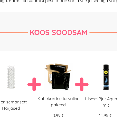
tiga. Pärast kasutamist pese toode sooja vee ja seebiga võ
KOOS SOODSAM
Kahekordne turvaline
Libesti Pjur Aqu
eenisemansett
pakend
ml)
Harjased
0.99 €
14.95 €