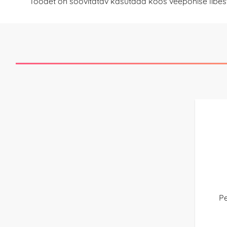
Toodet on soovitatav kasutada koos veepõhise libes
P