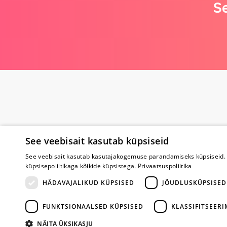
Se
See veebisait kasutab küpsiseid
See veebisait kasutab kasutajakogemuse parandamiseks küpsiseid. 
küpsisepoliitikaga kõikide küpsistega.
Privaatsuspoliitika
Poe kohta
HÄDAVAJALIKUD KÜPSISED
JÕUDLUSKÜPSISED
Meist
FUNKTSIONAALSED KÜPSISED
KLASSIFITSEER
Koostöö
Tagasiside
NÄITA ÜKSIKASJU