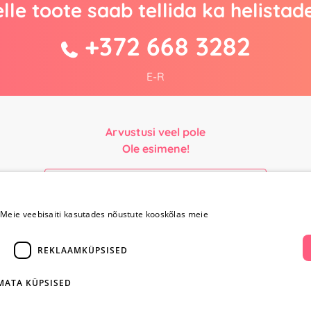
lle toote saab tellida ka helistad
+372 668 3282
E-R
Arvustusi veel pole
Ole esimene!
Kirjuta arvustus ja SAA KINGITUS!
Meie veebisaiti kasutades nõustute kooskõlas meie
Maksmine ja
Kontaktid
REKLAAMKÜPSISED
kohaletoimetamine
+372 
IMATA KÜPSISED
Maksmine ja
kohaletoimetamine