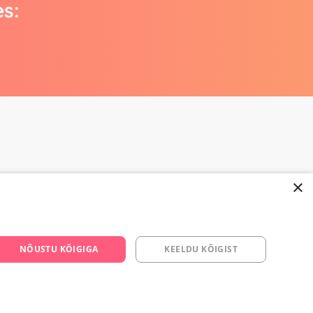
es:
×
NÕUSTU KÕIGIGA
KEELDU KÕIGIST
668 3282