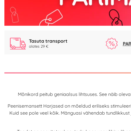
Tasuta transport
PAR
alates 29 €
Mõnikord peitub geniaalsus lihtsuses. See näib oleva
Peenisemansett Harjased on mõeldud eriliseks stimulee
Kuid see pole veel kõik. Mänguasi vähendab tundlikkust