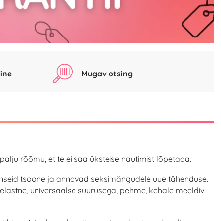
ine
Mugav otsing
alju rõõmu, et te ei saa üksteise nautimist lõpetada.
enseid tsoone ja annavad seksimängudele uue tähenduse.
elastne, universaalse suurusega, pehme, kehale meeldiv.