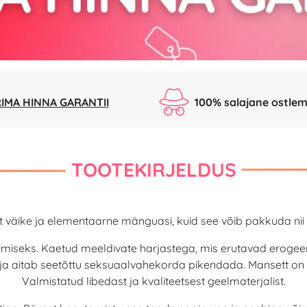
IMA HINNA GARANTII
100% salajane ostlem
TOOTEKIRJELDUS
t väike ja elementaarne mänguasi, kuid see võib pakkuda nii p
rimiseks. Kaetud meeldivate harjastega, mis erutavad eroge
 ja aitab seetõttu seksuaalvahekorda pikendada. Mansett on 
Valmistatud libedast ja kvaliteetsest geelmaterjalist.