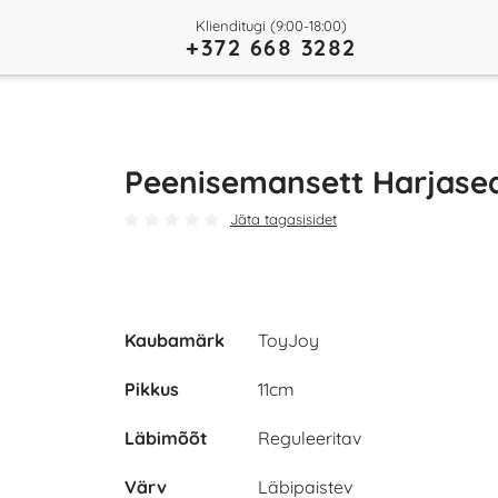
Klienditugi (9:00-18:00)
+372 668 3282
Peenisemansett Harjase
Jäta tagasisidet
Kaubamärk
ToyJoy
Pikkus
11cm
Läbimõõt
Reguleeritav
Värv
Läbipaistev