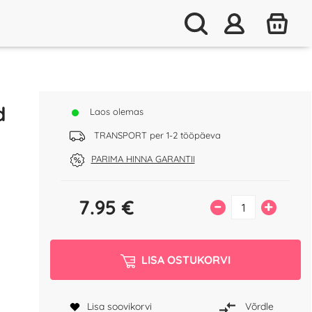
d
Laos olemas
TRANSPORT per 1-2 tööpäeva
PARIMA HINNA GARANTII
7.95
€
–
+
LISA OSTUKORVI
Lisa soovikorvi
Võrdle