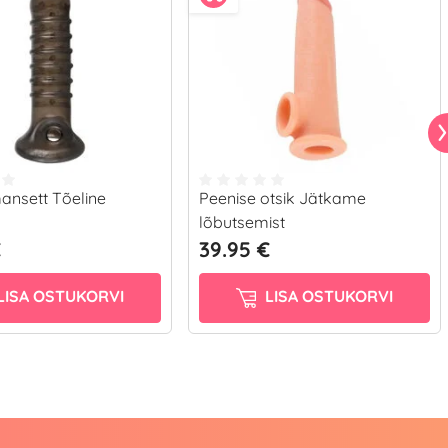
ansett Tõeline
Peenise otsik Jätkame
lõbutsemist
€
39.95 €
LISA OSTUKORVI
LISA OSTUKORVI