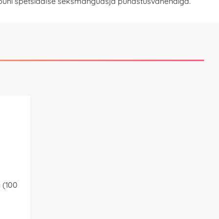
i pühi spetsiaalse seksmänguasja puhastusvahendiga.
a (100