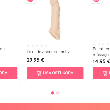
ndus
Peenisem
Laiendav peenise muhv
mässaja
29.95 €
14.95 
ORVI
LISA OSTUKORVI