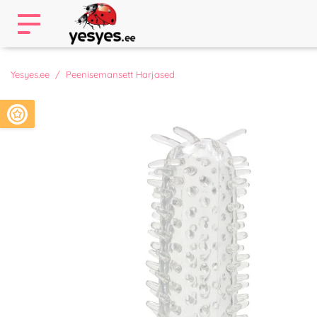
Yesyes.ee
Peenisemansett Harjased