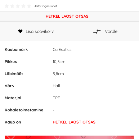
Jäta tagasisidet
HETKEL LAOST OTSAS
Lisa soovikorvi
Võrdle
Kaubamärk
CalExotics
Pikkus
10,8cm
Läbimõõt
3,8cm
Värv
Hall
Materjal
TPE
Kohaletoimetamine
-
Kaup on
HETKEL LAOST OTSAS