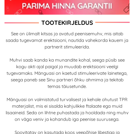
TOOTEKIRJELDUS
See on ülimalt kitsas ja avatud peenisemuhv, mis aitab
saada tugevamat erektsiooni, nautida vahekorda kauem ja
partnerit stimuleerida.
Muhvi saab kanda ka munandite kohal, seega püsib see
kogu akti ajal paigal ja muudab erektsiooni veelgi
tugevamaks. Mänguasi on kaetud stimuleerivate lainetega,
seega paneb see Sinu partneri õhku ahmima ja tekitab
temas täiusetunde.
Mänguasi on valmistatud turvalisest ja kehale ohutust TPR
materjalist, mis ei sisalda kahjulikke ftalaate ega muid
lisaaineid. Seda on lihtne puhastada ja hooldada ning muhv
on väga veniv ja kohandub iga peenise suurusega.
Soovitatav on kasutada koos veepõhise libestiga ja