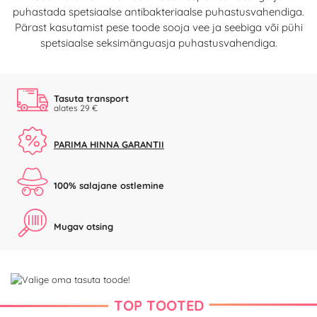
puhastada spetsiaalse antibakteriaalse puhastusvahendiga.
Pärast kasutamist pese toode sooja vee ja seebiga või pühi
spetsiaalse seksimänguasja puhastusvahendiga.
Tasuta transport
alates 29 €
PARIMA HINNA GARANTII
100% salajane ostlemine
Mugav otsing
TOP TOOTED