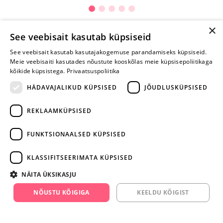
×
See veebisait kasutab küpsiseid
Selle toote saab tellida ka helistades:
See veebisait kasutab kasutajakogemuse parandamiseks küpsiseid.
Meie veebisaiti kasutades nõustute kooskõlas meie küpsisepoliitikaga
+372 668 3282
kõikide küpsistega.
Privaatsuspoliitika
E-R
HÄDAVAJALIKUD KÜPSISED
JÕUDLUSKÜPSISED
REKLAAMKÜPSISED
Arvustusi veel pole
Ole esimene!
FUNKTSIONAALSED KÜPSISED
Kirjuta arvustus ja SAA KINGITUS!
KLASSIFITSEERIMATA KÜPSISED
NÄITA ÜKSIKASJU
ARA JÄTA
MÄNGIMIST
NÕUSTU KÕIGIGA
KEELDU KÕIGIST
+372 668 3282