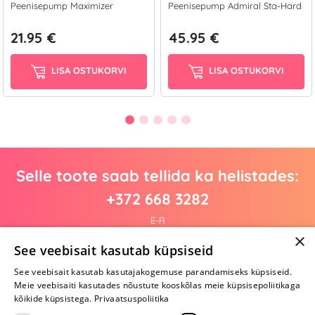
Peenisepump Maximizer
Peenisepump Admiral Sta-Hard
21.95 €
45.95 €
LISA OSTUKORVI
LISA OSTUKORVI
Selle toote saab tellida ka helistades:
+372 668 3282
E-R
×
See veebisait kasutab küpsiseid
See veebisait kasutab kasutajakogemuse parandamiseks küpsiseid.
Arvustusi veel pole
Meie veebisaiti kasutades nõustute kooskõlas meie küpsisepoliitikaga
Ole esimene!
kõikide küpsistega.
Privaatsuspoliitika