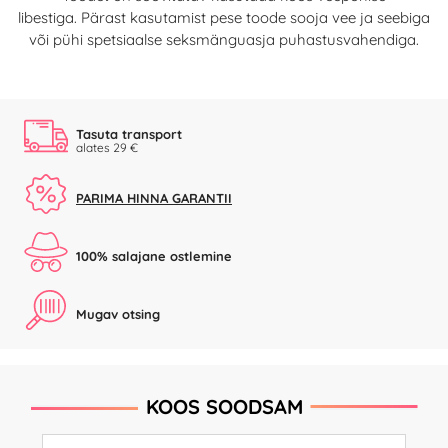
libestiga. Pärast kasutamist pese toode sooja vee ja seebiga
või pühi spetsiaalse seksmänguasja puhastusvahendiga.
Tasuta transport
alates 29 €
PARIMA HINNA GARANTII
100% salajane ostlemine
Mugav otsing
KOOS SOODSAM