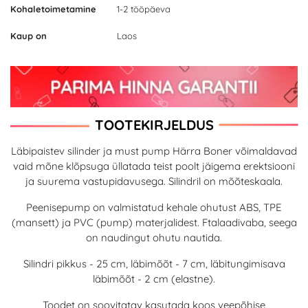
Kohaletoimetamine
1-2 tööpäeva
Kaup on
Laos
TOOTEKIRJELDUS
Läbipaistev silinder ja must pump Härra Boner võimaldavad
vaid mõne klõpsuga üllatada teist poolt jäigema erektsiooni
ja suurema vastupidavusega. Silindril on mõõteskaala.
Peenisepump on valmistatud kehale ohutust ABS, TPE
(mansett) ja PVC (pump) materjalidest. Ftalaadivaba, seega
on naudingut ohutu nautida.
Silindri pikkus - 25 cm, läbimõõt - 7 cm, läbitungimisava
läbimõõt - 2 cm (elastne).
Toodet on soovitatav kasutada koos veepõhise