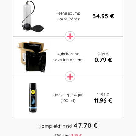
Peenisepump
34.95 €
Härra Boner
0.99 €
Kahekordne
0.79 €
turvaline pakend
14.95 €
Libesti Pjur Aqua
11.96 €
(100 ml)
47.70 €
Komplekti hind
Säästad:
3.19 €