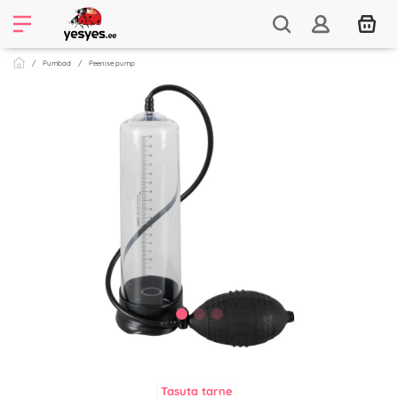
Pumbad
Peenise pump
Tasuta tarne