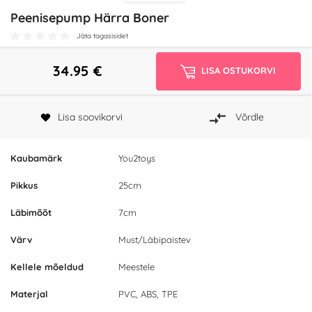
Peenisepump Härra Boner
Jäta tagasisidet
34.95
€
LISA OSTUKORVI
Lisa soovikorvi
Võrdle
Kaubamärk
You2toys
Pikkus
25cm
Läbimõõt
7cm
Värv
Must/Läbipaistev
Kellele mõeldud
Meestele
Materjal
PVC, ABS, TPE