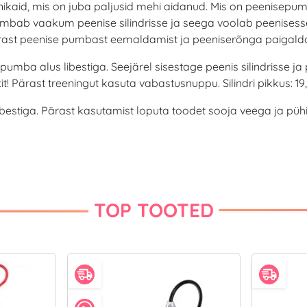
kaid, mis on juba paljusid mehi aidanud. Mis on peenisepump? 
, tõmbab vaakum peenise silindrisse ja seega voolab peenise
ärast peenise pumbast eemaldamist ja peeniserõnga paigalda
ba alus libestiga. Seejärel sisestage peenis silindrisse ja
it! Pärast treeningut kasuta vabastusnuppu. Silindri pikkus: 19
bestiga. Pärast kasutamist loputa toodet sooja veega ja p
TOP TOOTED