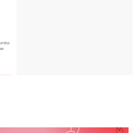
pumba
se