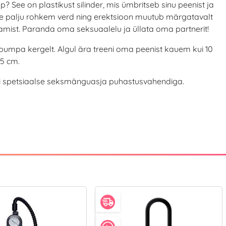
See on plastikust silinder, mis ümbritseb sinu peenist ja
sse palju rohkem verd ning erektsioon muutub märgatavalt
mist. Paranda oma seksuaalelu ja üllata oma partnerit!
 pumpa kergelt. Algul ära treeni oma peenist kauem kui 10
,5 cm.
ühi spetsiaalse seksmänguasja puhastusvahendiga.