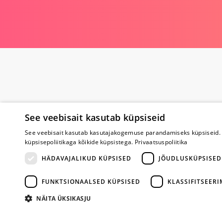
See veebisait kasutab küpsiseid
See veebisait kasutab kasutajakogemuse parandamiseks küpsiseid. 
küpsisepoliitikaga kõikide küpsistega.
Privaatsuspoliitika
Poe kohta
HÄDAVAJALIKUD KÜPSISED
JÕUDLUSKÜPSISED
Meist
FUNKTSIONAALSED KÜPSISED
KLASSIFITSEER
Koostöö
Tagasiside
NÄITA ÜKSIKASJU
Küsimused
Erootiline ajakir