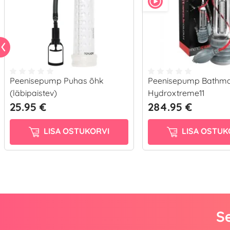
Peenisepump Puhas õhk
Peenisepump Bathm
(läbipaistev)
Hydroxtreme11
25.95 €
284.95 €
LISA OSTUKORVI
LISA OSTUK
Se