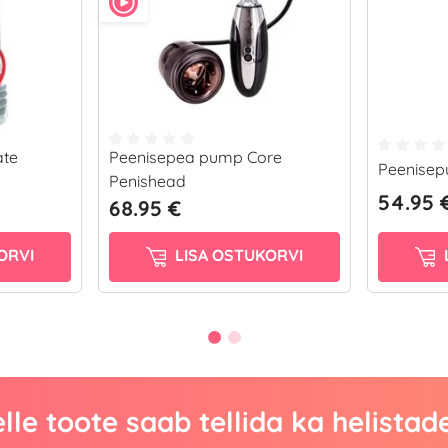
ate
Peenisepea pump Core
Peenisep
Penishead
54.95 
68.95 €
ORVI
LISA OSTUKORVI
lle toote saab tellida ka helistad