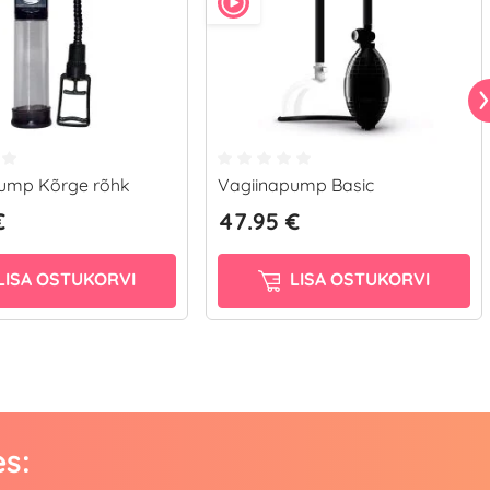
ump Kõrge rõhk
Vagiinapump Basic
€
47.95 €
LISA OSTUKORVI
LISA OSTUKORVI
es: