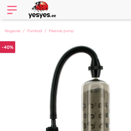
Yesyes.ee
Pumbad
Peenise pump
-40%