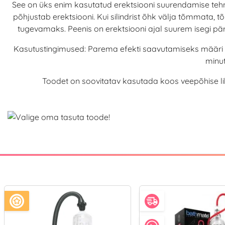
See on üks enim kasutatud erektsiooni suurendamise tehni
põhjustab erektsiooni. Kui silindrist õhk välja tõmmata
tugevamaks. Peenis on erektsiooni ajal suurem isegi p
Kasutustingimused: Parema efekti saavutamiseks määri pum
minut
Toodet on soovitatav kasutada koos veepõhise li