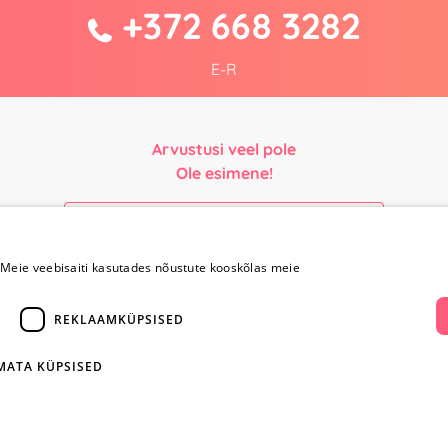
+372 668 3282
E-R
Arvustusi veel pole
Ole esimene!
Kirjuta arvustus ja SAA KINGITUS!
Meie veebisaiti kasutades nõustute kooskõlas meie
Maksmine ja
Kontaktid
REKLAAMKÜPSISED
kohaletoimetamine
+372 
IMATA KÜPSISED
Maksmine ja
kohaletoimetamine
info@yesye
Kauba tagastamine
i
Konfidentsiaalsus
facebook.c