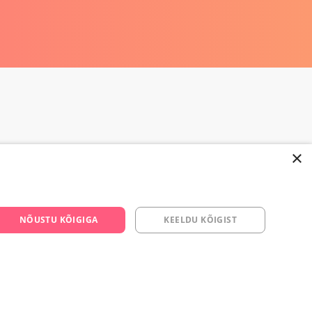
×
NÕUSTU KÕIGIGA
KEELDU KÕIGIST
668 3282
s.ee
om/yesyes.ee