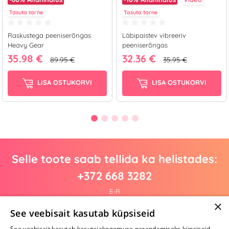
Tasuta tarne
Tasuta tarne
Raskustega peeniserõngas
Läbipaistev vibreeriv
Heavy Gear
peeniserõngas
35.98 €
32.36 €
89.95 €
35.95 €
LISA OSTUKORVI
LISA OSTUKORVI
Selle toote saab tellida ka helistades:
+372 668 3282
E-R
×
See veebisait kasutab küpsiseid
See veebisait kasutab kasutajakogemuse parandamiseks küpsiseid.