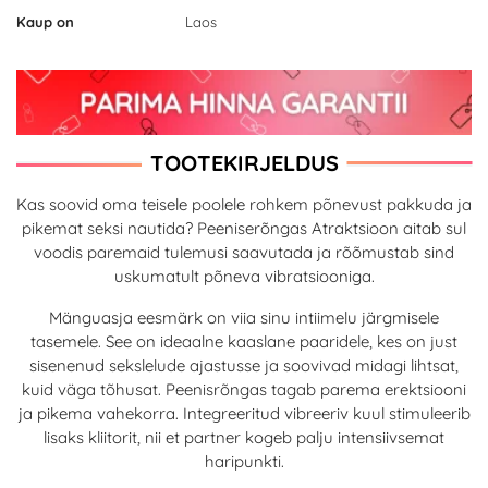
Kaup on
Laos
TOOTEKIRJELDUS
Kas soovid oma teisele poolele rohkem põnevust pakkuda ja
pikemat seksi nautida? Peeniserõngas Atraktsioon aitab sul
voodis paremaid tulemusi saavutada ja rõõmustab sind
uskumatult põneva vibratsiooniga.
Mänguasja eesmärk on viia sinu intiimelu järgmisele
tasemele. See on ideaalne kaaslane paaridele, kes on just
sisenenud sekslelude ajastusse ja soovivad midagi lihtsat,
kuid väga tõhusat. Peenisrõngas tagab parema erektsiooni
ja pikema vahekorra. Integreeritud vibreeriv kuul stimuleerib
lisaks kliitorit, nii et partner kogeb palju intensiivsemat
haripunkti.