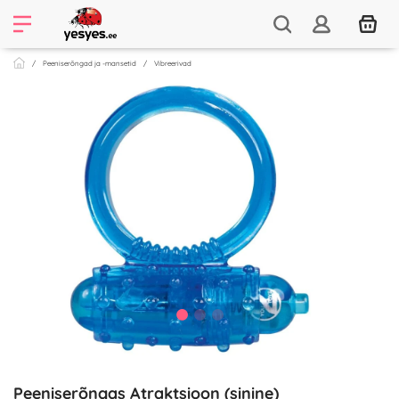
Peeniserõngad ja -mansetid
Vibreerivad
Peeniserõngas Atraktsioon (sinine)