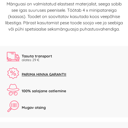
Mänguasi on valmistatud elastsest materjalist, seega sobib
see igas suuruses peenisele. Töötab 4 x minipatareiga
(kaasas). Toodet on soovitatav kasutada koos veepõhise
libestiga. Pärast kasutamist pese toode sooja vee ja seebiga
või pühi spetsiaalse seksmänguasja puhastusvahendiga.
Tasuta transport
alates 29 €
PARIMA HINNA GARANTII
100% salajane ostlemine
Mugav otsing