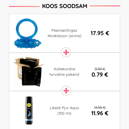
KOOS SOODSAM
Peeniserõngas
17.95 €
Atraktsioon (sinine)
0.99 €
Kahekordne
0.79 €
turvaline pakend
14.95 €
Libesti Pjur Aqua
11.96 €
(100 ml)