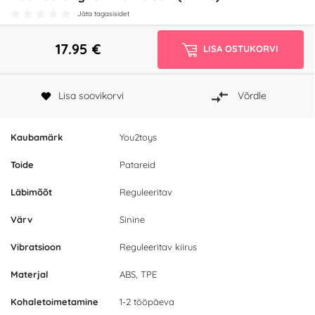
Jäta tagasisidet
17.95
€
LISA OSTUKORVI
Lisa soovikorvi
Võrdle
Kaubamärk
You2toys
Toide
Patareid
Läbimõõt
Reguleeritav
Värv
Sinine
Vibratsioon
Reguleeritav kiirus
Materjal
ABS, TPE
Kohaletoimetamine
1-2 tööpäeva