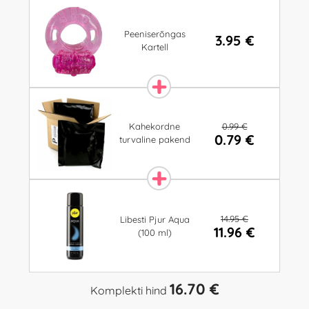
Peeniserõngas
3.95 €
Kartell
0.99 €
Kahekordne
0.79 €
turvaline pakend
14.95 €
Libesti Pjur Aqua
11.96 €
(100 ml)
16.70 €
Komplekti hind