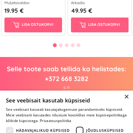
Muljetavaldav
Arkadio
19.95 €
49.95 €
LISA OSTUKORVI
LISA OSTUKORVI
Selle toote saab tellida ka helistades:
+372 668 3282
E-R
×
See veebisait kasutab küpsiseid
See veebisait kasutab kasutajakogemuse parandamiseks küpsiseid.
Arvustusi veel pole
Meie veebisaiti kasutades nõustute kooskõlas meie küpsisepoliitikaga
Ole esimene!
kõikide küpsistega.
Privaatsuspoliitika
Kirjuta arvustus ja SAA KINGITUS!
HÄDAVAJALIKUD KÜPSISED
JÕUDLUSKÜPSISED