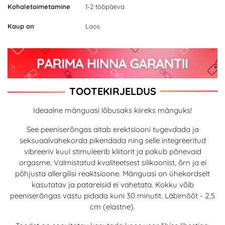
Kohaletoimetamine
1-2 tööpäeva
Kaup on
Laos
TOOTEKIRJELDUS
Ideaalne mänguasi lõbusaks kiireks mänguks!
See peeniserõngas aitab erektsiooni tugevdada ja
seksuaalvahekorda pikendada ning selle integreeritud
vibreeriv kuul stimuleerib kliitorit ja pakub põnevaid
orgasme. Valmistatud kvaliteetsest silikoonist, õrn ja ei
põhjusta allergilisi reaktsioone. Mänguasi on ühekordselt
kasutatav ja patareisid ei vahetata. Kokku võib
peeniserõngas vastu pidada kuni 30 minutit. Läbimõõt - 2,5
cm (elastne).