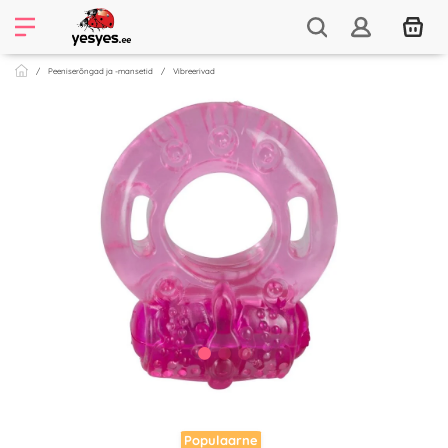
Peeniserõngad ja -mansetid
Vibreerivad
Populaarne