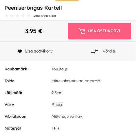
Peeniserõngas Kartell
Jäta tagasisidet
3.95
€
LISA OSTUKORVI
Lisa soovikorvi
Võrdle
Kaubamärk
You2toys
Toide
Mittevahetatavad patareid
Läbimõõt
2,5cm
Värv
Roosa
Vibratsioon
Mittereguleeritav
Materjal
TPR