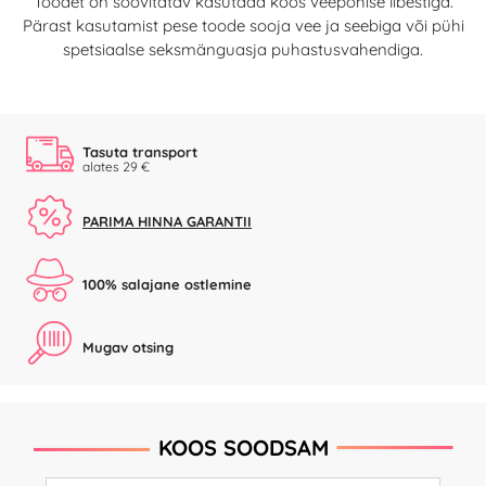
Toodet on soovitatav kasutada koos veepõhise libestiga.
Pärast kasutamist pese toode sooja vee ja seebiga või pühi
spetsiaalse seksmänguasja puhastusvahendiga.
Tasuta transport
alates 29 €
PARIMA HINNA GARANTII
100% salajane ostlemine
Mugav otsing
KOOS SOODSAM