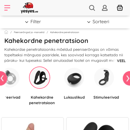
Filter
Sorteeri
Peeniserõngad ja -mansetid
Kahekordne penetratsioon
Kahekordne penetratsioon
Kahekordse penetratsiooniks mõeldud peeniserõngas on võimas
topeltseksi mänguasi paaridele, kes soovivad korraga katsetada nii
päraku- kui tupeseksi. Sellel ainulaadsel tootel on mugavalt meheaule
VEEL
asetatav peeniserõngas ning täiendav dildo või anaaltapp.
Vibreerivad
Kahekordne
Luksuslikud
Stimuleerivad
Tippkvaliteediga
penetratsioon