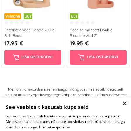
Viimane
Uus
Uus
Peeniserõngas - anaalkuulid
Peenise mansett Double
Soft Bead
Pleasure Add 2"
17.95 €
19.95 €
LISA OSTUKORVI
LISA OSTUKORVI
Meil on kahekordse sisenemisega mänguasi, mis sobib ideaalselt
sinu intiimsete vajadustega ega kahjusta rahakotti - alates odavatest
võimalustest algajatele kuni silikoonist dildodeni optimaalse
×
naudingu saamiseks. Parimad seksmänguasjade tootjad, sealhulgas
See veebisait kasutab küpsiseid
California Exotic Novelties ja Pipedream Products, pakuvad
See veebisait kasutab kasutajakogemuse parandamiseks küpsiseid.
kõrgtehnoloogilisi kahekordse sisenemisega peeniserõngaid
Meie veebisaiti kasutades nõustute kooskõlas meie küpsisepoliitikaga
igasuguste magamistoamängude jaoks.
kõikide küpsistega.
Privaatsuspoliitika