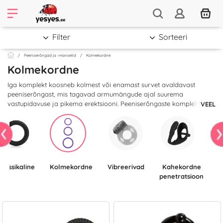
Filter
Sorteeri
Peeniserõngad ja -mansetid
Kolmekordne
Kolmekordne
Iga komplekt koosneb kolmest või enamast survet avaldavast
peeniserõngast, mis tagavad armumängude ajal suurema
vastupidavuse ja pikema erektsiooni. Peeniserõngaste komplekt
VEEL
avaldab suurt survet igale meheaule, olenemata sellest, kas seda
kasutavad algajad või juba kogenud kasutajad. See on suurepärane
ja soodne viis teada saada, millise suurusega peeniserõngas sulle
kõige paremini sobiks.
Klassikaline
Kolmekordne
Vibreerivad
Kahekordne
penetratsioon