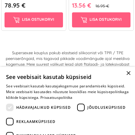
78.95 €
13.56 €
16.95 €
LISA OSTUKORVI
LISA OSTUKORVI
Supersex.ee kauplus pakub elastseid silikoonist või TPR / TPE
peeniserõngaid, mis tagavad pikkade voodimängude ajal meeldiva
kogemuse. Meie suurest valikust leiad alati ftalaadi- ja lateksivabast
materjalist valmistatud peeniserõnga, mis sinu nahka ei ärrita, või
×
See veebisait kasutab küpsiseid
uute kogemuste saamiseks pimedas helendava ja veekindla
mänguasja. Klientide rahulolu ja privaatsus on meie jaoks alati
See veebisait kasutab kasutajakogemuse parandamiseks küpsiseid.
esmatähtis, nii et Supersex.ee veebipoest ostes võid alati oodata
Meie veebisaiti kasutades nõustute kooskõlas meie küpsisepoliitikaga
diskreetset kohaletoimetamist ja tasumist.
kõikide küpsistega.
Privaatsuspoliitika
HÄDAVAJALIKUD KÜPSISED
JÕUDLUSKÜPSISED
REKLAAMKÜPSISED
ARA JÄTA
MÄNGIMIST