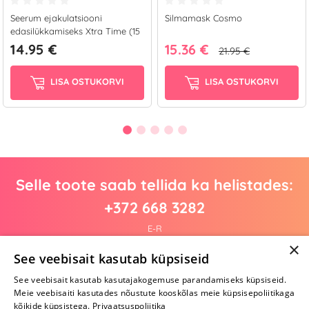
Seerum ejakulatsiooni
Silmamask Cosmo
edasilükkamiseks Xtra Time (15
ml)
14.95 €
15.36 €
21.95 €
LISA OSTUKORVI
LISA OSTUKORVI
Selle toote saab tellida ka helistades:
+372 668 3282
E-R
×
See veebisait kasutab küpsiseid
See veebisait kasutab kasutajakogemuse parandamiseks küpsiseid.
Arvustusi veel pole
Meie veebisaiti kasutades nõustute kooskõlas meie küpsisepoliitikaga
Ole esimene!
kõikide küpsistega.
Privaatsuspoliitika