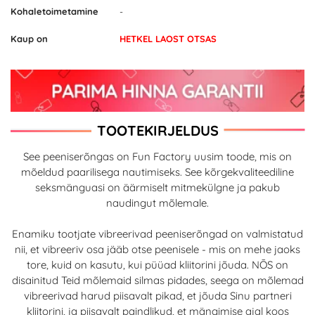
Kohaletoimetamine
-
Kaup on
HETKEL LAOST OTSAS
TOOTEKIRJELDUS
See peeniserõngas on Fun Factory uusim toode, mis on
mõeldud paarilisega nautimiseks. See kõrgekvaliteediline
seksmänguasi on äärmiselt mitmekülgne ja pakub
naudingut mõlemale.
Enamiku tootjate vibreerivad peeniserõngad on valmistatud
nii, et vibreeriv osa jääb otse peenisele - mis on mehe jaoks
tore, kuid on kasutu, kui püüad kliitorini jõuda. NŌS on
disainitud Teid mõlemaid silmas pidades, seega on mõlemad
vibreerivad harud piisavalt pikad, et jõuda Sinu partneri
kliitorini, ja piisavalt paindlikud, et mängimise ajal koos