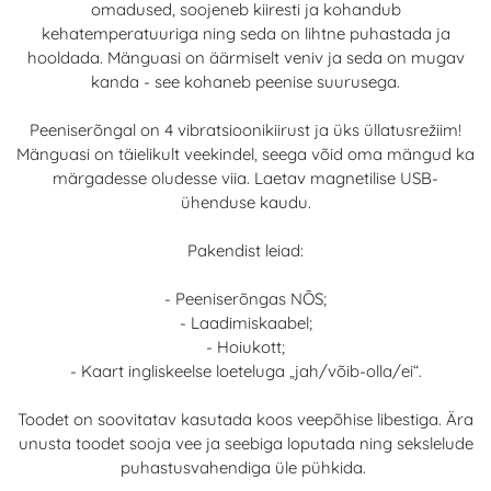
omadused, soojeneb kiiresti ja kohandub
kehatemperatuuriga ning seda on lihtne puhastada ja
hooldada. Mänguasi on äärmiselt veniv ja seda on mugav
kanda - see kohaneb peenise suurusega.
Peeniserõngal on 4 vibratsioonikiirust ja üks üllatusrežiim!
Mänguasi on täielikult veekindel, seega võid oma mängud ka
märgadesse oludesse viia. Laetav magnetilise USB-
ühenduse kaudu.
Pakendist leiad:
- Peeniserõngas NŌS;
- Laadimiskaabel;
- Hoiukott;
- Kaart ingliskeelse loeteluga „jah/võib-olla/ei“.
Toodet on soovitatav kasutada koos veepõhise libestiga. Ära
unusta toodet sooja vee ja seebiga loputada ning sekslelude
puhastusvahendiga üle pühkida.