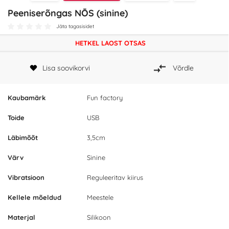
Peeniserõngas NŌS (sinine)
Jäta tagasisidet
HETKEL LAOST OTSAS
Lisa soovikorvi
Võrdle
Kaubamärk
Fun factory
Toide
USB
Läbimõõt
3,5cm
Värv
Sinine
Vibratsioon
Reguleeritav kiirus
Kellele mõeldud
Meestele
Materjal
Silikoon