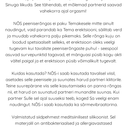
Sinuga liikuda. See tähendab, et mõlemad partnerid saavad
vahekorra ajal orgasmi!
NŌS peeniserõngas ei paku Temakesele mitte ainult
naudingut, vaid parandab ka Tema erektsiooni, säilitab verd
ja muudab vahekorra palju pikemaks. Selle rõnga kuju on
loodud spetsiaalselt selleks, et erektsioon oleks veelgi
tugevam kui tavaliste peeniserõngaste puhul - seespool
asuvad survepunktid tagavad, et mänguasi püsib kogu akti
vältel paigal ja et erektsioon püsib võimalikult tugevalt.
Kuidas kasutada? NŌS-i saab kasutada tavalisel viisil,
asetades selle peenisele ja suunates harud partneri kliitorile.
Teine suurepärane viis selle kasutamiseks on panna rõngas
nii, et harud on suunatud partneri munandite suunas. Kui
partner Sulle sel ajal suuseksi teeb, koged Sa veelgi enam
naudingut. NŌS-i saab kasutada ka sõrmevibraatorina.
Valmistatud siidpehmest meditsiinilisest silikoonist. Sel
materjalil on antibakteriaalsed ja allergiavastased