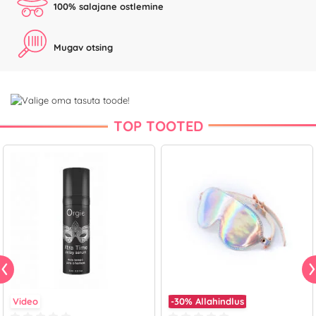
100% salajane ostlemine
Mugav otsing
TOP TOOTED
Video
-30%
Allahindlus