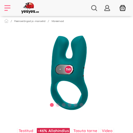
Peeniserõngad ja -mansetid
Vibreerivad
Testitud
-46%
Allahindlus
Tasuta tarne
Video