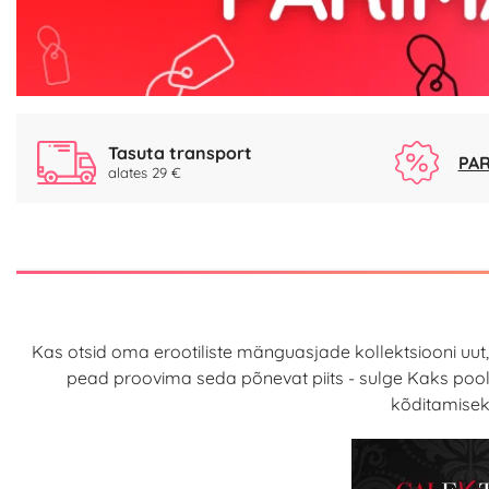
Tasuta transport
PAR
alates 29 €
Kas otsid oma erootiliste mänguasjade kollektsiooni uut
pead proovima seda põnevat piits - sulge Kaks poolt
kõditamisek