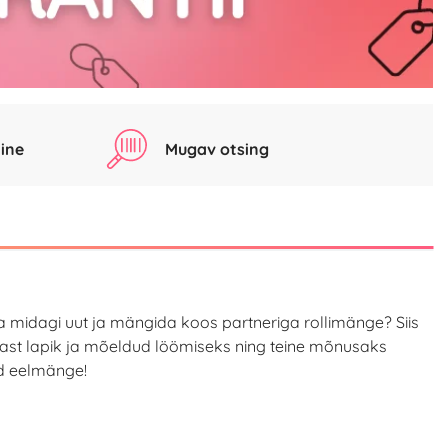
ine
Mugav otsing
a midagi uut ja mängida koos partneriga rollimänge? Siis
tsast lapik ja mõeldud löömiseks ning teine mõnusaks
id eelmänge!