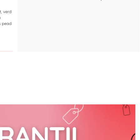
t, verd
a
s pead