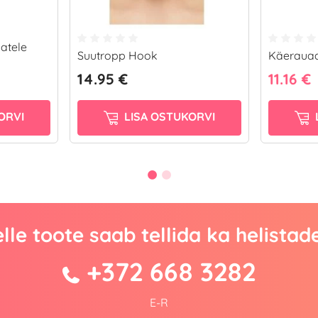
atele
Suutropp Hook
Käeraua
14.95 €
11.16 €
ORVI
LISA OSTUKORVI
lle toote saab tellida ka helistad
+372 668 3282
E-R