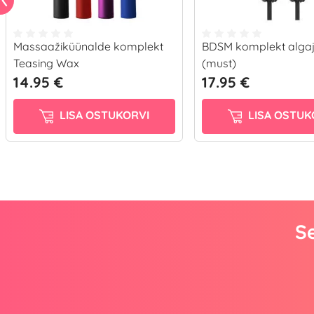
Massaažiküünalde komplekt
BDSM komplekt algaj
Teasing Wax
(must)
14.95 €
17.95 €
LISA OSTUKORVI
LISA OSTUK
Se