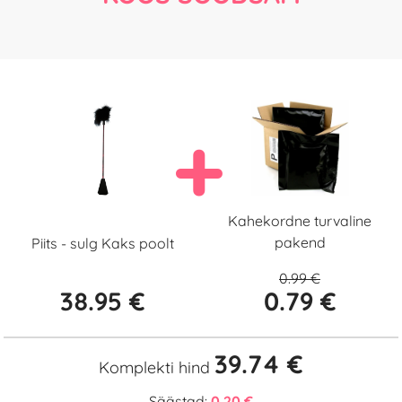
Kahekordne turvaline
pakend
Piits - sulg Kaks poolt
0.99 €
38.95 €
0.79 €
39.74 €
Komplekti hind
Säästad:
0.20 €