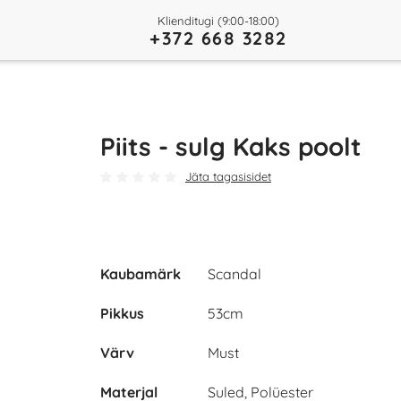
Klienditugi (9:00-18:00)
+372 668 3282
Piits - sulg Kaks poolt
Jäta tagasisidet
Kaubamärk
Scandal
Play
Pikkus
53cm
Video
Värv
Must
Materjal
Suled, Polüester