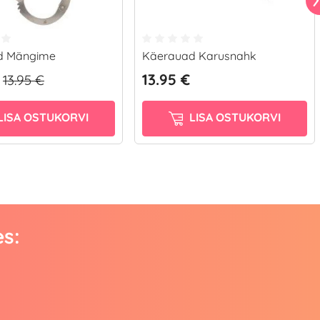
d Mängime
Käerauad Karusnahk
13.95 €
13.95 €
LISA OSTUKORVI
LISA OSTUKORVI
es: