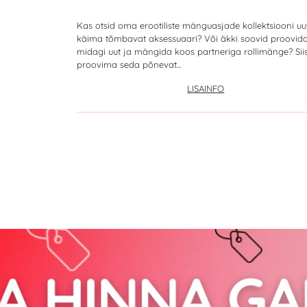
Kas otsid oma erootiliste mänguasjade kollektsiooni uu
käima tõmbavat aksessuaari? Või äkki soovid proovid
midagi uut ja mängida koos partneriga rollimänge? Sii
proovima seda põnevat...
LISAINFO