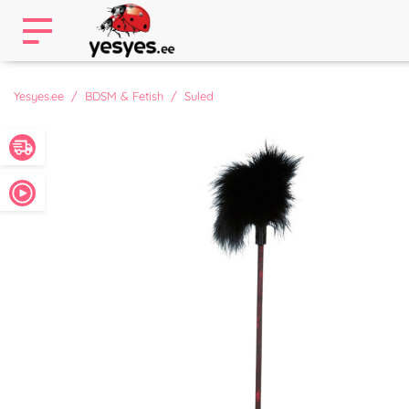
Yesyes.ee
BDSM & Fetish
Suled