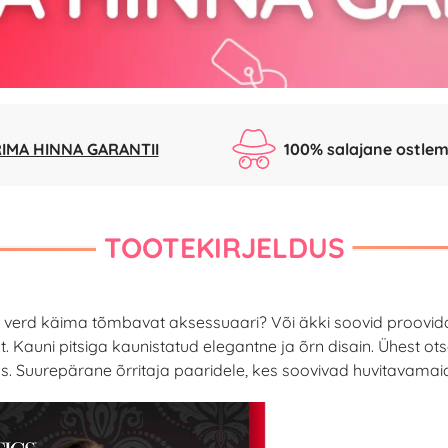
IMA HINNA GARANTII
100% salajane ostlem
TOOTEKIRJELDUS
, verd käima tõmbavat aksessuaari? Või äkki soovid proovid
. Kauni pitsiga kaunistatud elegantne ja õrn disain. Ühest o
s. Suurepärane õrritaja paaridele, kes soovivad huvitavama