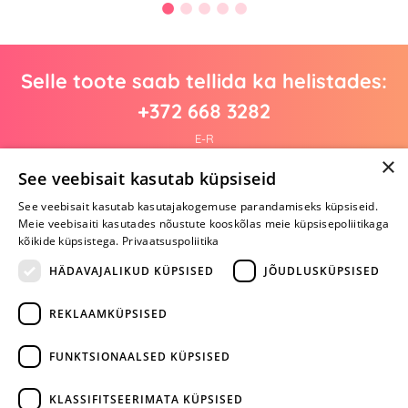
Selle toote saab tellida ka helistades:
+372 668 3282
E-R
×
See veebisait kasutab küpsiseid
See veebisait kasutab kasutajakogemuse parandamiseks küpsiseid.
Arvustusi veel pole
Meie veebisaiti kasutades nõustute kooskõlas meie küpsisepoliitikaga
Ole esimene!
kõikide küpsistega.
Privaatsuspoliitika
Kirjuta arvustus ja SAA KINGITUS!
HÄDAVAJALIKUD KÜPSISED
JÕUDLUSKÜPSISED
REKLAAMKÜPSISED
ARA JÄTA
MÄNGIMIST
FUNKTSIONAALSED KÜPSISED
+372 668 3282
KLASSIFITSEERIMATA KÜPSISED