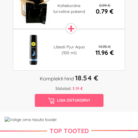
0.99 €
Kahekordne
0.79 €
turvaline pakend
14.95 €
Libesti Pjur Aqua
11.96 €
(100 ml)
18.54 €
Komplekti hind
Säästad:
3.19 €
LISA OSTUKORVI
TOP TOOTED