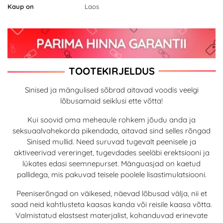
Kaup on
Laos
TOOTEKIRJELDUS
Sinised ja mängulised sõbrad aitavad voodis veelgi
lõbusamaid seiklusi ette võtta!
Kui soovid oma meheaule rohkem jõudu anda ja
seksuaalvahekorda pikendada, aitavad sind selles rõngad
Sinised mullid. Need suruvad tugevalt peenisele ja
aktiveerivad vereringet, tugevdades seeläbi erektsiooni ja
lükates edasi seemnepurset. Mänguasjad on kaetud
pallidega, mis pakuvad teisele poolele lisastimulatsiooni.
Peeniserõngad on väikesed, näevad lõbusad välja, nii et
saad neid kahtlusteta kaasas kanda või reisile kaasa võtta.
Valmistatud elastsest materjalist, kohanduvad erinevate