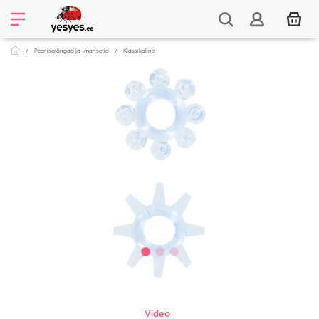
Peeniserõngad ja -mansetid
Klassikaline
Video