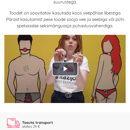
suurustega.
Toodet on soovitatav kasutada koos veepõhise libestiga.
Pärast kasutamist pese toode sooja vee ja seebiga või pühi
spetsiaalse seksmänguasja puhastusvahendiga.
Play
Video
Tasuta transport
alates 29 €