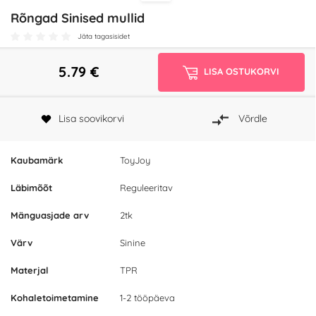
Rõngad Sinised mullid
Jäta tagasisidet
5.79
€
LISA OSTUKORVI
Lisa soovikorvi
Võrdle
Kaubamärk
ToyJoy
Läbimõõt
Reguleeritav
Mänguasjade arv
2tk
Värv
Sinine
Materjal
TPR
Kohaletoimetamine
1-2 tööpäeva