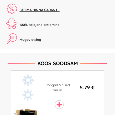
PARIMA HINNA GARANTII
100% salajane ostlemine
Mugav otsing
KOOS SOODSAM
Rõngad Sinised
5.79 €
mullid